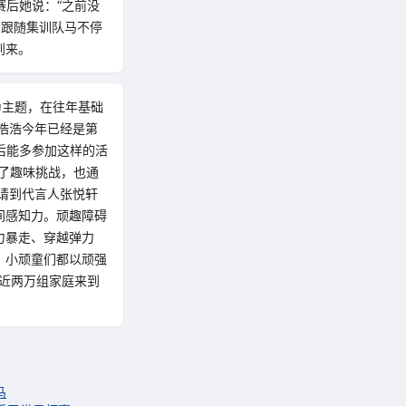
赛后她说：“之前没
青跟随集训队马不停
到来。
为主题，在往年基础
浩浩今年已经是第
后能多参加这样的活
了趣味挑战，也通
请到代言人张悦轩
间感知力。顽趣障碍
力暴走、穿越弹力
，小顽童们都以顽强
了近两万组家庭来到
马