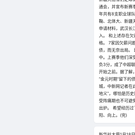
通会，并宣布新赛季
年共有8支职业球
鞠、北体大、新疆
申请材料，武汉长
入。 和上述存在
格。 7家因欠薪问
债，而无奈出局。
中。上赛季他们深
负3分，成了中超
开始之前。据了解
“金元时期”留下
城，中新网记者在
地义”，哪怕是历
受阵痛期也不可避
出炉。 希望经历
阳、向上。(完)
新华社太原1月18