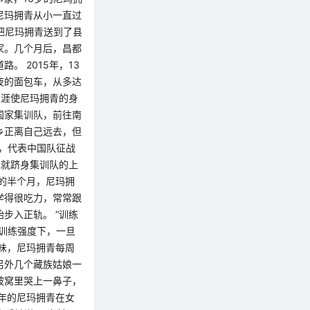
尼玛拥青从小一直过
，把尼玛拥青送到了县
家。几个月后，昌都
 2015年，13
夜的面包车，从多达
生涯使尼玛拥青的身
国家集训队，前往南
乡正离自己远去，但
，代表中国队征战
她就跻身集训队的上
的半个月，尼玛拥
学得很吃力，常常跟
步入正轨。 “训练
训练强度下，一旦
味，尼玛拥青每周
另外几个藏族姑娘一
被窝里哭上一鼻子，
年的尼玛拥青在女