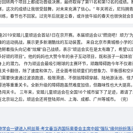
回转两个项目上都成功晋级决赛，最终取得了第11名和第12名的成绩。
赛，这次的成绩让我很受鼓舞，对未来充满了信心。” 年关将近，尼玛拥
训练，春节也不回家。过完年后就是立春，或许放牛娃的春天也很快就会
电2019安踏儿童顽运会首站1日在京开赛。本届顽运会以“燃烧吧！顽力”
趣的运动挑战，展示更多新潮酷炫的互动装置。 来自北京市黄城根小学的
他掰着指头向记者“炫耀”自己战绩，表示“顽运会实在是太有趣了，希望以
多好顽的项目”。他的妈妈也大赞今年的亲子互动项目，既和孩子一起体验
身上的潜力。 作为顽运会最吸引眼球的主赛环节，顽趣障碍跑今年不仅邀
且关卡翻倍，除了速度和体力，还全面考验顽童们的想象力、平衡感和空
们需要快速通过波浪跑道、极限滑道、不倒翁障碍穿越、陆地游泳池、怪
碍池等重重关卡。全新升级的障碍跑虽然难度加倍，但趣味性也大大提高
勇闯关卡。 三年来，安踏儿童顽运会在全国16个城市留下了足迹，邀请
在北京站之后，顽运会还将登陆郑州、上海、成都、广州等城市。（完）
钟学会一键进入
柯丝蒂·考文垂当选国际奥委会主席
中超“强队”缘何纷纷落