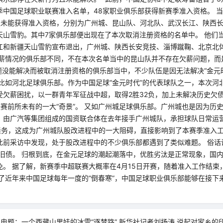
中国足球职业联赛准入名单，48家职业俱乐部获得新赛季准入资格。 当时
队未能获得准入资格，分别为广州城、昆山队、河北队、武汉长江、陕西
天山雪豹。其中7家俱乐部便出现在了本次取消注册资格的名单中。 他们
江和新疆天山雪豹宣布退出，广州城、陕西长安竞技、淄博蹴鞠、北京北
欠薪情况的俱乐部不同，不在本次名单当中的昆山队并不存在欠薪问题，而
题没能解决而被取消注册资格的俱乐部当中，不少队伍是因无法解决“金元
 比如河北足球俱乐部。作为中国足球“金元时代”的代表球队之一，本次河
受欠薪困扰，以一群青年军征战中超，取得2胜32负，加上未解决历史欠
联赛前所未有的一大“奇景”。 又如广州城足球俱乐部。广州城也是因为历
，由广汽等集团组成的国资联合体在去年接手广州城队，承担球队日常运
的债务，这成为广州城队股改进程中的一大阻碍，直接影响到了本赛季准入工
此前采访中发现，处于股改进程中的不少俱乐部都遇到了类似难题。 俗话
史旧债。 归根到底，在金元足球的潮起潮落中，优胜劣汰是正常现象，国
免。 据了解，新赛季中超联赛大概率在4月15日开赛，随着准入工作结束
过了近年来中国足球每年一度的“倒春寒”，中国足球职业俱乐部能够在接下
日电题：一个西藏山里娃的冰雪“逐梦路” 新华社记者刘扬涛 说起对家乡的