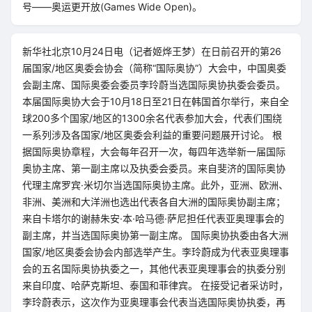
号——奥运更开放(Games Wide Open)。
新华社北京10月24日电（记者姬烨王梦）在日前召开的第26
届国家/地区奥委会协会（简称“国际奥协”）大会中，中国奥委
会副主席、国际奥委会委员李玲蔚当选国际奥协执委会委员。
本届国际奥协大会于10月18日至21日在韩国首尔举行，来自全
球200多个国家/地区的1300余名代表参加大会，代表们围绕
一系列涉及各国家/地区奥委会利益的重要问题展开讨论。 根
据国际奥协章程，大会每年召开一次，每四年选举新一届国际
奥协主席、第一副主席以及执委会委员。来自斐济的国际奥协
代理主席罗宾·米切尔当选国际奥协主席。此外，亚洲、欧洲、
非洲、美洲和大洋洲也选出代表各自大洲的国际奥协副主席；
来自卡塔尔的谢赫朱安·本·哈马德·萨尼担任代表亚奥理事会的
副主席，并当选国际奥协第一副主席。 国际奥协执委由各大洲
国家/地区奥委会协会内部选举产生。李玲蔚成为代表亚奥理事
会的五名国际奥协执委之一，其他代表亚奥理事会的执委分别
来自印度、哈萨克斯坦、泰国和菲律宾。 在接受记者采访时，
李玲蔚表示，这次作为亚奥理事会代表当选国际奥协执委，再