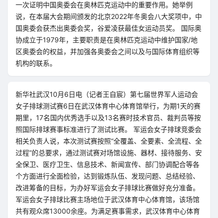
一次证明中国奥委会在奥林匹克运动中的重要作用。她举例
说，在本届大会期间颁发的北京2022年冬奥会八大奖项中，中
国奥委会获杰出奥委会奖，谷爱凌获最佳女运动员奖。 国际奥
协成立于1979年，主要职责是在奥林匹克运动中维护国家/地
区奥委会的权益，并加强各奥委会之间以及与国际体育组织等
机构的联系。
新华社武汉10月6日电（记者王自宸）第七届世界军人运动会
女子排球测试赛6日在武汉体育中心体育馆举行，为期1天的赛
期里，17名国内优秀选手以及13名赛时技术官员、裁判员等按
照国际排球赛事标准进行了测试比赛。 军运会女子排球竞委会
相关负责人说，本次测试赛按照“全覆盖、全要素、全流程、全
过程”的总要求，通过测试赛对场馆设施、器材、接待服务、安
全保卫、医疗卫生、信息技术、新闻宣传、部门协调配合等各
个方面进行全面检验，达到锻炼队伍、发现问题、总结经验、
改进筹备的目标，为办好军运会女子排球比赛做好充分准备。
军运会女子排球比赛主场地位于武汉体育中心体育馆，该场馆
共有观众席13000余座。为满足赛事需求，武汉体育中心体育