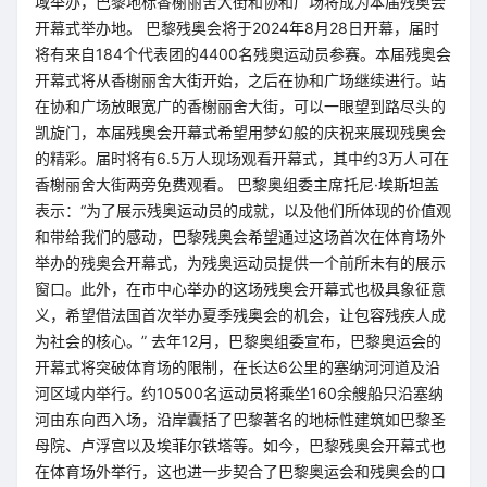
域举办，巴黎地标香榭丽舍大街和协和广场将成为本届残奥会
开幕式举办地。 巴黎残奥会将于2024年8月28日开幕，届时
将有来自184个代表团的4400名残奥运动员参赛。本届残奥会
开幕式将从香榭丽舍大街开始，之后在协和广场继续进行。站
在协和广场放眼宽广的香榭丽舍大街，可以一眼望到路尽头的
凯旋门，本届残奥会开幕式希望用梦幻般的庆祝来展现残奥会
的精彩。届时将有6.5万人现场观看开幕式，其中约3万人可在
香榭丽舍大街两旁免费观看。 巴黎奥组委主席托尼·埃斯坦盖
表示：“为了展示残奥运动员的成就，以及他们所体现的价值观
和带给我们的感动，巴黎残奥会希望通过这场首次在体育场外
举办的残奥会开幕式，为残奥运动员提供一个前所未有的展示
窗口。此外，在市中心举办的这场残奥会开幕式也极具象征意
义，希望借法国首次举办夏季残奥会的机会，让包容残疾人成
为社会的核心。” 去年12月，巴黎奥组委宣布，巴黎奥运会的
开幕式将突破体育场的限制，在长达6公里的塞纳河河道及沿
河区域内举行。约10500名运动员将乘坐160余艘船只沿塞纳
河由东向西入场，沿岸囊括了巴黎著名的地标性建筑如巴黎圣
母院、卢浮宫以及埃菲尔铁塔等。如今，巴黎残奥会开幕式也
在体育场外举行，这也进一步契合了巴黎奥运会和残奥会的口