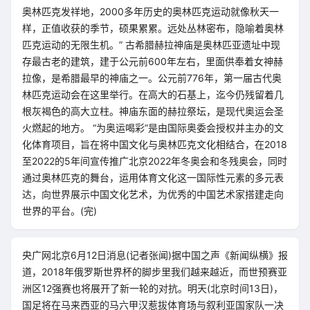
奥林匹克发祥地，2000多年历史的奥林匹克运动就像秋天一
样，正值收获的季节，硕果累累。远处丛林密布，隐喻着奥林
匹克运动的无限生机。” 古希腊赫拉神庙是奥林匹亚遗址中现
存最古老的建筑，建于公元前600年左右，里面供奉着女神赫
拉像，是希腊最早的神庙之一。公元前776年，第一届古代奥
林匹克运动会在这里举行。在高大的石基上，迄今仍残留着几
根灰褐色的高大立柱。神庙东面的赫拉祭坛，是现代奥运会圣
火燃起的地方。 “为奥运喝彩”是由国际奥委会授权并主办的文
化体育项目，旨在将中国文化与奥林匹克文化相结合，在2018
至2022的5年间宣传推广北京2022年冬奥会和冬残奥会，同时
通过奥林匹克的舞台，运用体育文化这一国际性元素的多元表
达，向世界展示中国文化艺术，为优秀的中国艺术家搭建走向
世界的平台。(完)
央广网北京6月12日消息(记者张闻)据中国之声《新闻纵横》报
道，2018年俄罗斯世界杯的脚步里我们越来越近，而世预赛亚
洲区12强赛也将展开了新一轮的对抗。明天(北京时间13日)，
国足将在马来西亚的马六甲汉惹拔体育场与叙利亚国家队一决