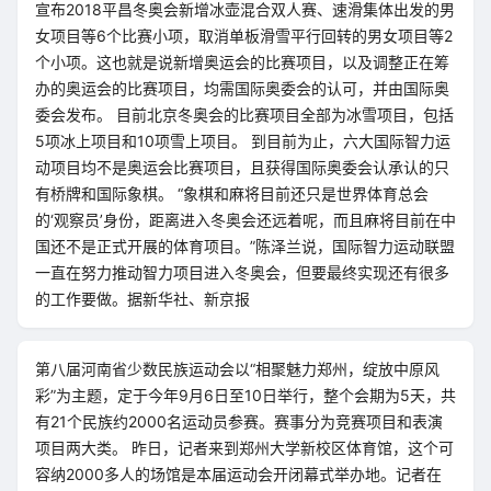
宣布2018平昌冬奥会新增冰壶混合双人赛、速滑集体出发的男
女项目等6个比赛小项，取消单板滑雪平行回转的男女项目等2
个小项。这也就是说新增奥运会的比赛项目，以及调整正在筹
办的奥运会的比赛项目，均需国际奥委会的认可，并由国际奥
委会发布。 目前北京冬奥会的比赛项目全部为冰雪项目，包括
5项冰上项目和10项雪上项目。 到目前为止，六大国际智力运
动项目均不是奥运会比赛项目，且获得国际奥委会认承认的只
有桥牌和国际象棋。 “象棋和麻将目前还只是世界体育总会
的‘观察员’身份，距离进入冬奥会还远着呢，而且麻将目前在中
国还不是正式开展的体育项目。”陈泽兰说，国际智力运动联盟
一直在努力推动智力项目进入冬奥会，但要最终实现还有很多
的工作要做。据新华社、新京报
第八届河南省少数民族运动会以“相聚魅力郑州，绽放中原风
彩”为主题，定于今年9月6日至10日举行，整个会期为5天，共
有21个民族约2000名运动员参赛。赛事分为竞赛项目和表演
项目两大类。 昨日，记者来到郑州大学新校区体育馆，这个可
容纳2000多人的场馆是本届运动会开闭幕式举办地。记者在