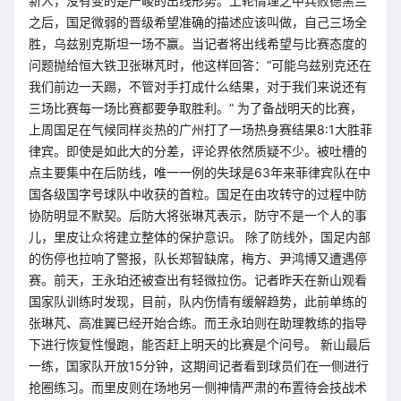
新人，没有变的是严峻的出线形势。上轮情理之中兵败德黑兰
之后，国足微弱的晋级希望准确的描述应该叫做，自己三场全
胜，乌兹别克斯坦一场不赢。当记者将出线希望与比赛态度的
问题抛给恒大铁卫张琳芃时，他这样回答：“可能乌兹别克还在
我们前边一天踢，不管对手打成什么结果，对于我们来说还有
三场比赛每一场比赛都要争取胜利。” 为了备战明天的比赛，
上周国足在气候同样炎热的广州打了一场热身赛结果8:1大胜菲
律宾。即使是如此大的分差，评论界依然质疑不少。被吐槽的
点主要集中在后防线，唯一一例的失球是63年来菲律宾队在中
国各级国字号球队中收获的首粒。国足在由攻转守的过程中防
协防明显不默契。后防大将张琳芃表示，防守不是一个人的事
儿，里皮让众将建立整体的保护意识。 除了防线外，国足内部
的伤停也拉响了警报，队长郑智缺席，梅方、尹鸿博又遭遇停
赛。前天，王永珀还被查出有轻微拉伤。记者昨天在新山观看
国家队训练时发现，目前，队内伤情有缓解趋势，此前单练的
张琳芃、高准翼已经开始合练。而王永珀则在助理教练的指导
下进行恢复性慢跑，能否赶上明天的比赛是个问号。 新山最后
一练，国家队开放15分钟，这期间记者看到球员们在一侧进行
抢圈练习。而里皮则在场地另一侧神情严肃的布置待会技战术