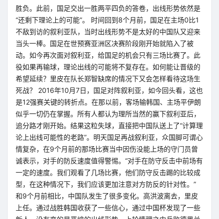
胜负。此前，国足交出一胜两平四负的答卷，出线形势依然是
“还剩下理论上的可能”。 时间回到8个月前，国足在主场0比1
不敌到访的叙利亚队，当时出线形势不是太好的中国队又迎来
当头一棒。国足在世预赛亚洲区决赛阶段刚开始就陷入了被
动。如今再次面对叙利亚，给国足的机会只有三场比赛了。此
役如果再输球，理论出线的可能将不复存在。如何能让晋级的
希望延续？里皮在队长郑智缺席的情况下又会怎样看待这场生
死战？ 2016年10月7日，国足对阵叙利亚，如今回头看，这也
是12强赛关键的转折点。在那以前，客场输韩国、主场平伊朗
似乎一切仍在掌握。所有人都认为理所当然的赢下叙利亚后，
追分路才刚开始。结果这粒失球，直接把中国队送上了“计算理
论上出线可能性的老路”。明天国足再战叙利亚，众国脚可谓心
情复杂，在9个月前的那场比赛当中因伤没能上场的守门员曾
诚表示，对手的防反速度值得警惕。“对手在防守反击中前场有
一定的速度。我们观看了几场比赛，他们防守反击踢的比较成
型，在这种情况下，我们应该更加注意对方防反的针对性。”
和9个月前相比，中国队发生了很多变化。高洪波离去，里皮
上任。通过战胜韩国收获了一些信心，通过中国杯发现了一些