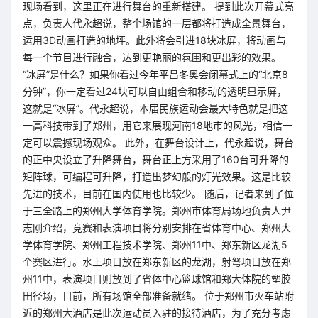
现场看到，这里正在进行舞台的重新搭建。 提到此次开幕式亮
点，负责人代永超说，整个场馆的一层都将打造成全景舞台，
运用3D动画打造的地坪。此外将会引进18块冰屏，将动画与
每一个节目进行融合，达到更艳丽的氛围和更出彩的效果。
“冰屏”是什么？如果你看过今年平昌冬奥会闭幕式上的“北京8
分钟”，你一定看过24块可以自由组合和移动的透明显示屏，
这就是“冰屏”。代永超说，本届民族运动会最大特色就是把这
一高科技带到了郑州，用它来展现河南18地市的风光，相信一
定可以震撼现场观众。 此外，在舞台设计上，代永超说，舞台
的正中央设立了升降舞台，舞台正上方采用了160台可升降的
矩阵球，可编程可升降，打造出梦幻般的灯光效果。这是比较
先进的技术，目前在国内使用也比较少。 随后，记者来到了位
于三全路上的郑州大学体育学院。郑州市体育局场地负责人尹
志刚介绍，竞赛和表演项目将分别安排在省体育中心、郑州大
学体育学院、郑州工程技术学院、郑州11中、郑东新区龙湖5
个赛区进行。水上项目放在郑东新区的龙湖，射弩项目放在郑
州11中，表演项目则放到了省体中心篮球馆和郑大体院的塑胶
田径场，目前，所有场馆全部准备就绪。 位于郑州市火车站附
近的郑州大酒店是此次运动员入驻的接待酒店，为了充分考虑