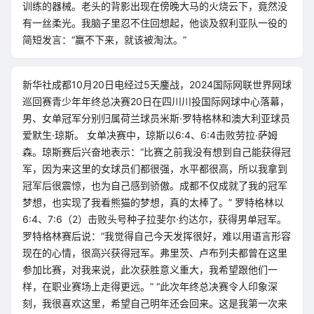
训练的器械。老头的背影出现在傍晚大马的火烧云下，竟然没
有一丝柔光。我脑子里忍不住回想起，他谈及叙利亚队一役的
简短发言：“赢不下来，就该被淘汰。”
新华社成都10月20日电经过5天鏖战，2024国际网联世界网球
巡回赛青少年年终总决赛20日在四川川投国际网球中心落幕，
男、女单冠军分别归属荷兰球员米斯·罗特格林和澳大利亚球员
爱默生·琼斯。 女单决赛中，琼斯以6:4、6:4击败劳拉·萨姆
森。琼斯赛后兴奋地表示：“比赛之前我没有想到自己能获得冠
军，因为来这里的女球员们都很强，水平都很高，所以我拿到
冠军后很震惊，也为自己感到骄傲。成都不仅成就了我的冠军
梦想，也实现了我看熊猫的梦想，真的太棒了。” 罗特格林以
6:4、7:6（2）击败头号种子拉斐尔·约达尔，获得男单冠军。
罗特格林赛后说：“我觉得自己今天发挥很好，难以用语言形容
现在的心情，很高兴获得冠军。弗里茨、卢布列夫都曾在这里
参加比赛，对我来说，此次获胜意义重大，我希望跟他们一
样，在职业赛场上走得更远。” “此次年终总决赛令人印象深
刻，我很喜欢这里，希望自己明年还会回来。这是我第一次来