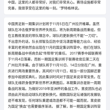
中国，这里的人都非常好，对我们非常关心。赛场设施都非常
完善，我很享受在这里的每一刻。”罗特格林说。
中国男足新一期集训计划将于11月5日在广州拉开帷幕。虽然
球队在冲击俄罗斯世界杯失败后，将为新周期备战而重组，但
在主教练里皮的带队理念中，球队的更新换代不能“一刀切”。
不出意外的话，队长郑智及后防中坚冯潇霆等能力出众、经验
丰富的老将依然会出现在11月的国足集训阵营中，他们在球队
新周期备战中将肩负起“传帮带”的重任。 2017赛季中超联赛将
于11月4日落幕，而新一期国足集训将于联赛收官后第二天在
广州拉开序幕。由于球队将于11月10日、14日分别在广州、重
庆进行两场重要热身，其间的11月11日，相当一部分国脚还要
参加中超颁奖典礼，因此集训时间对于国足来说非常宝贵。在
球队无缘跻身俄罗斯世界杯决赛圈后，本期集训亦是新一周期
备战的发端。为做好2019年亚洲杯的备战工作，里皮团队也必
须由此开始启动球队的更新换代。细数国际足坛诸强的发展轨
迹不难发现，任何球队重建或改造都不可能一蹴而就，里皮欲
为国足“换血”也需要循序渐进。 据了解，新一期国足集训阵容