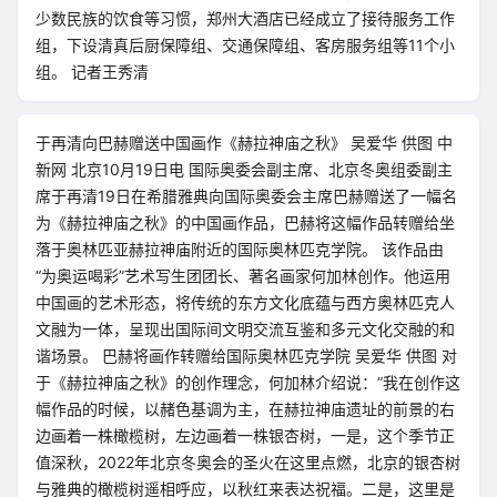
少数民族的饮食等习惯，郑州大酒店已经成立了接待服务工作
组，下设清真后厨保障组、交通保障组、客房服务组等11个小
组。 记者王秀清
于再清向巴赫赠送中国画作《赫拉神庙之秋》 吴爱华 供图 中
新网 北京10月19日电 国际奥委会副主席、北京冬奥组委副主
席于再清19日在希腊雅典向国际奥委会主席巴赫赠送了一幅名
为《赫拉神庙之秋》的中国画作品，巴赫将这幅作品转赠给坐
落于奥林匹亚赫拉神庙附近的国际奥林匹克学院。 该作品由
“为奥运喝彩”艺术写生团团长、著名画家何加林创作。他运用
中国画的艺术形态，将传统的东方文化底蕴与西方奥林匹克人
文融为一体，呈现出国际间文明交流互鉴和多元文化交融的和
谐场景。 巴赫将画作转赠给国际奥林匹克学院 吴爱华 供图 对
于《赫拉神庙之秋》的创作理念，何加林介绍说：“我在创作这
幅作品的时候，以赭色基调为主，在赫拉神庙遗址的前景的右
边画着一株橄榄树，左边画着一株银杏树，一是，这个季节正
值深秋，2022年北京冬奥会的圣火在这里点燃，北京的银杏树
与雅典的橄榄树遥相呼应，以秋红来表达祝福。二是，这里是