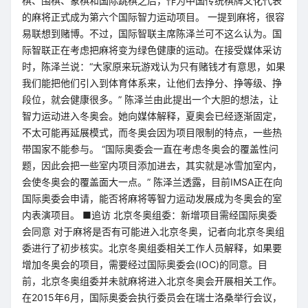
棋、围棋、象棋和国际跳棋之后，作为中国传统棋牌文化代表
的麻将正式成为第六个国际智力运动项目。 一提到麻将，很容
易联想到赌博。不过，国际智联主席陈泽兰可不这么认为。国
际智联正在考虑把麻将变为绿色健康的运动。在接受媒体采访
时，陈泽兰说：“大家原来玩游戏认为只有赌钱才有意思，如果
我们能把他们引入到体育体系来，让他们去挣分、挣等级、挣
段位，就会健康很多。” 陈泽兰由此提出一个大胆的想法，让
智力运动进入冬奥会。她向媒体解释，夏奥会已经逐渐固定，
不太可能再延展模式，而冬奥会因为项目限制的特点，一些热
带国家不能参与。 “国际奥委会一直在考虑冬奥会的覆盖性问
题，因此会把一些室内项目添加进去，其实就是冰雪加室内，
会使冬奥会的覆盖面大一点。” 陈泽兰透露，目前IMSA正在向
国际奥委会申请，能否将麻将等智力运动发展成为冬奥会的室
内表演项目。 ■追访 北京冬奥组委：新增项目需经国际奥委
会同意 对于麻将是否有可能进入北京冬奥，记者向北京冬奥组
委进行了初步核实。北京冬奥组委相关工作人员解释，如果要
增加冬奥会的项目，需要经过国际奥委会(IOC)的同意。目
前，北京冬奥组委并未就麻将进入北京冬奥会开展相关工作。
在2015年6月，国际奥委会执行委员会在瑞士洛桑举行会议，