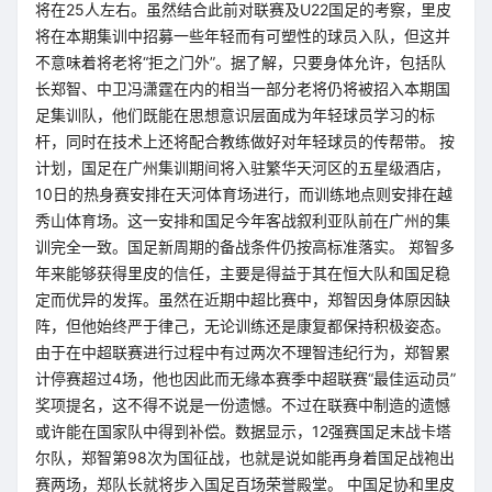
将在25人左右。虽然结合此前对联赛及U22国足的考察，里皮
将在本期集训中招募一些年轻而有可塑性的球员入队，但这并
不意味着将老将“拒之门外”。据了解，只要身体允许，包括队
长郑智、中卫冯潇霆在内的相当一部分老将仍将被招入本期国
足集训队，他们既能在思想意识层面成为年轻球员学习的标
杆，同时在技术上还将配合教练做好对年轻球员的传帮带。 按
计划，国足在广州集训期间将入驻繁华天河区的五星级酒店，
10日的热身赛安排在天河体育场进行，而训练地点则安排在越
秀山体育场。这一安排和国足今年客战叙利亚队前在广州的集
训完全一致。国足新周期的备战条件仍按高标准落实。 郑智多
年来能够获得里皮的信任，主要是得益于其在恒大队和国足稳
定而优异的发挥。虽然在近期中超比赛中，郑智因身体原因缺
阵，但他始终严于律己，无论训练还是康复都保持积极姿态。
由于在中超联赛进行过程中有过两次不理智违纪行为，郑智累
计停赛超过4场，他也因此而无缘本赛季中超联赛“最佳运动员”
奖项提名，这不得不说是一份遗憾。不过在联赛中制造的遗憾
或许能在国家队中得到补偿。数据显示，12强赛国足末战卡塔
尔队，郑智第98次为国征战，也就是说如能再身着国足战袍出
赛两场，郑队长就将步入国足百场荣誉殿堂。 中国足协和里皮