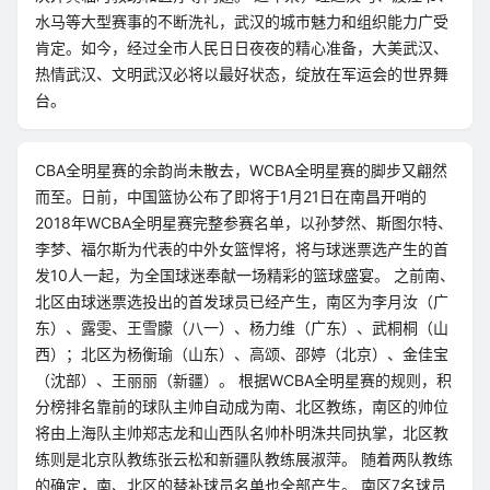
水马等大型赛事的不断洗礼，武汉的城市魅力和组织能力广受
肯定。如今，经过全市人民日日夜夜的精心准备，大美武汉、
热情武汉、文明武汉必将以最好状态，绽放在军运会的世界舞
台。
CBA全明星赛的余韵尚未散去，WCBA全明星赛的脚步又翩然
而至。日前，中国篮协公布了即将于1月21日在南昌开哨的
2018年WCBA全明星赛完整参赛名单，以孙梦然、斯图尔特、
李梦、福尔斯为代表的中外女篮悍将，将与球迷票选产生的首
发10人一起，为全国球迷奉献一场精彩的篮球盛宴。 之前南、
北区由球迷票选投出的首发球员已经产生，南区为李月汝（广
东）、露雯、王雪朦（八一）、杨力维（广东）、武桐桐（山
西）；北区为杨衡瑜（山东）、高颂、邵婷（北京）、金佳宝
（沈部）、王丽丽（新疆）。 根据WCBA全明星赛的规则，积
分榜排名靠前的球队主帅自动成为南、北区教练，南区的帅位
将由上海队主帅郑志龙和山西队名帅朴明洙共同执掌，北区教
练则是北京队教练张云松和新疆队教练展淑萍。 随着两队教练
的确定，南、北区的替补球员名单也全部产生。 南区7名球员