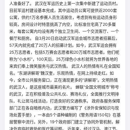
人准备好了。 武汉在军运历史上第一次集中新建了运动员村。
目前军运村建设基本完成，其中运动员公寓可提供近2000套
公寓，供约1万名参赛人员生活居住，考虑到有些运动员身形
较高，房间设计时特意挑高了内空，比标准住宅高了20多厘
米，每套公寓内均设有两个独立卫生间、一个交流客厅、一个
餐厅和厨房。 自3月20日启动武汉军运会城市志愿者招募后，
57天内就完成了20万人的招募计划。如今，武汉军运会拥有
25万志愿者，包括5万赛会志愿者和20万城市志愿者。他们呢
称为“小水杉”，100天后，25万绿色小水杉就将为世界各地的
来宾们奉上微笑服务与武汉热情。 武汉人的热情有礼在全国知
名。“东湖讲解哥”魏汉奎，乐观热情，在网上持续走红。如
今，全市公共服务窗口，正在涌现更多的“讲解哥”。文明热情
的武汉人，是这座城市最美的名片。 蝉联“全国文明城市”称号
的武汉，正在积极普及公共礼仪、赛场礼仪，全面推行文明排
队、礼让斑马线活动，打造良好的交通秩序。 政府各服务保障
部门正在各自暗练内功，武汉警方编写了《涉外安保知识与现
场处置手册》，一本由5个语种编制的《警务用语150句》在基
层警察中流行。另外，19个政府部门建立了协同外管机制，解
决外宾临时救助和医疗等问题。 近年来，经过汉马、渡江节、