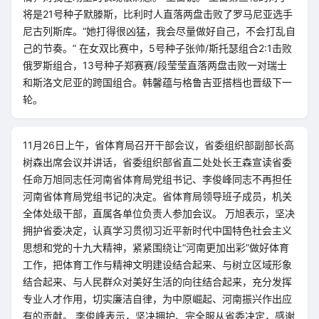
将是21号种子默滕斯，比利时人直落两盘击败了罗马尼亚选手
尼古列斯库。“她打得很凶猛，我会尽量做好自己，不会打乱自
己的节奏。” 在女双比赛中，5号种子张帅/斯托瑟组合2:1击败
俄罗斯组合，13号种子郑赛赛/段莹莹直落两盘击败一对瑞士
和斯洛文尼亚的跨国组合。韩馨蕴与格鲁吉亚搭档也晋级下一
轮。
11月26日上午，省体育局召开干部会议，省委组织部副部长高
树森出席会议并讲话，省委组织部省直二处处长王森宣读省委
任命万旭同志任河南省体育局党组书记、李俊峰同志不再担任
河南省体育局党组书记的决定。省体育局领导班子成员，机关
全体处级干部，直属各单位负责人参加会议。 万旭表示，坚决
拥护省委决定，认真学习贯彻习近平新时代中国特色社会主义
思想和党的十九大精神，紧紧围绕让“河南更加出彩”做好体育
工作，把体育工作与精神文明建设结合起来、与树立区域形象
结合起来、与人民群众对美好生活的向往结合起来，充分发挥
专业人才作用，切实廉洁自律，为中原崛起、河南振兴作出应
有的贡献。 李俊峰表示，坚决拥护、完全服从省委决定，感谢