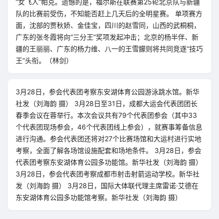
“女飞人”帕克。遗憾的是，福尔斯在联赛第25轮北京队与新疆
队的比赛前受伤，不知能否赶上几天后的全明星赛。 单项赛方
面，沈部的贾秋娇、金佳宝，四川的赵雪同，山西的武桐桐，
广东的张冬霞将向“三分王”奖项发起冲击；北京的杨半伴、新
疆的王丽丽、广东的杨力维、八一的王雪朦则将共同竞逐“技巧
王”头衔。（林剑）
3月28日，参会代表团考察东安湖体育公园游泳跳水馆。新华
社发（刘海韵 摄） 3月28日至31日，成都大运会代表团团长
春季会议在蓉举行。本次会议共有79个代表团参会（其中33
个代表团现场参会，46个代表团线上参会），就赛事筹备信息
进行沟通。参会代表团还将对27个比赛场馆和大运村进行实地
考察，全面了解各场馆设施配套和场地条件。 3月28日，参会
代表团考察东安湖体育公园多功能馆。新华社发（刘海韵 摄）
3月28日，参会代表团考察成都市射击射箭运动学校。新华社
发（刘海韵 摄） 3月28日，国际大体联代理主席雷诺·艾德在
东安湖体育公园多功能馆考察。新华社发（刘海韵 摄）