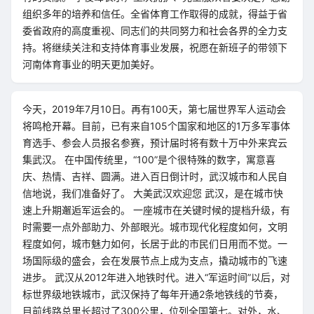
组织多年的培养和信任。全省体育工作取得的成就，得益于省
委省政府的高度重视、同志们的共同努力和社会各界的全力支
持。将继续关注和支持体育事业发展，祝愿在新班子的带领下
河南体育事业的明天更加美好。
今天，2019年7月10日。再有100天，第七届世界军人运动会
将鸣枪开幕。目前，已有来自105个国家和地区的1万多军事体
育选手、参会人员报名参赛，预计届时将有数十万中外来宾云
集武汉。 在中国传统里，“100”是个很特殊的数字，寓意喜
庆、热情、吉祥、圆满。进入百日倒计时，武汉城市和人民自
信地说，我们准备好了。 大美武汉欢迎您 武汉，是在城市快
速上升期邂逅军运会的。 一座城市在关键时候的提档升级，有
时需要一点外部助力、外部眼光。城市现代化程度如何，文明
程度如何，城市魅力如何，长居于此的市民们日用而不觉。一
场国际级的盛会，会在发展节点上成为支点，撬动城市的飞速
进步。 武汉从2012年进入地铁时代。进入“军运时间”以后，对
标世界级地铁城市，武汉保持了每年开通2条地铁线的节奏，
目前线路总里长超过了300公里，位列全国第七。对外，水、