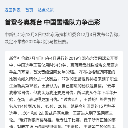
返回列表
首页
站点总览
首登冬奥舞台 中国雪橇队力争出彩
中新社北京12月3日电北京马拉松组委会12月3日发布公告称，
决定不举办2020年北京马拉松赛。
新华社伦敦7月4日电在4日进行的2019年温布尔登网球公开赛
中，中国选手王蔷仅用时54分钟，直落两盘战胜斯洛文尼亚选
手兹丹塞克，首次晋级温网女单32强。 在布拉格和迈阿密的
比赛均闯入四分之一决赛后，27岁的王蔷世界排名来到了职业
生涯新高第15位。王蔷认为，自己前进的秘诀是自信。“去年
我非常自信，但我认为我还要更自信，所以我从今年下半年开
始，在场上表现得更加自信。” 过去四年，王蔷的年终世界排
名从114位到70位、45位、20位。她是今年温网的15号种子
选手，以6:1和6:2击败兹丹塞克后，王蔷进入到了温网第三
轮。 “我打得很有侵略性，我专注于比赛，做了所有正确的事
情，对我在场上的表现很满意。”王蔷说。 王蔷第三轮的对手