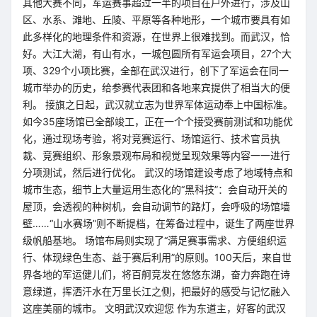
其他大赛不同，军运赛事超过一半的项目在户外进行，涉及山
区、水系、滩地、丘陵、平原等各种地形，一个城市要具有如
此多样化的地理条件和资源，在世界上很难找到。而武汉，恰
好。大江大湖，有山有水，一城包圆所有军运会项目，27个大
项、329个小项比赛，全部在武汉进行，创下了军运会在同一
城市举办的历史，给参赛代表团和各地来宾提供了相当大的便
利。 接旗之日起，武汉就立志为世界军体运动奉上中国标准。
如今35座场馆已全部竣工，正在一个个接受赛前测试和功能优
化，通过现场考验，将对竞赛运行、场馆运行、技术官员执
裁、竞赛组织、形象景观布局和视觉呈现效果等内容一一进行
分项测试，然后进行优化。 武汉的场馆建设考虑了地域特点和
城市生态，细节上大量运用生态化的“黑科技”：会自动开关的
屋顶，会透视的种树机，会自动调节的路灯，会呼吸的场馆墙
壁……“山水赛场”则不断提档，在筹备过程中，诞生了两座世界
级帆船基地。 场馆布局则实现了“满足赛事需求、方便组织运
行、体现绿色生态、益于赛后利用”的原则。100天后，来自世
界各地的军运健儿们，将百舸竞发在悠悠东湖，奋力奔跑在诗
意绿道，挥洒汗水在万里长江之侧，把最好的感受与记忆融入
这座美丽的城市。 文明武汉欢迎您 作为东道主，好客的武汉