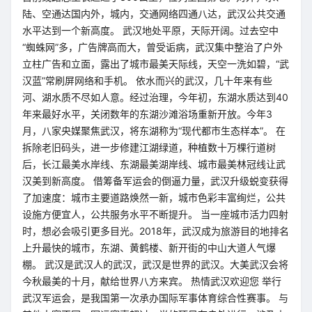
陆、空通达国内外，城内，交通网络四通八达，武汉公共交通
水平达到一个新高度。 武汉地处平原，天际开阔。过去空中
“蜘蛛网”多，广告牌高而大，曾受诟病，武汉集中整治了户外
立柱广告和立面，露出了城市最美天际线，天空一洗如碧，“武
汉蓝”常刷屏网络和手机。 依水而兴的武汉，几十年来有些
河、湖水质不尽如人意。经过治理，今年初，东湖水质达到40
年来最好水平，关闭数年的东湖沙滩浴场重新开放。今年3
月，八家央媒聚焦武汉，将东湖称为“现代都市生态样本”。 在
拆除老旧码头，进一步修建江湖绿道，种植数十万棵行道树
后，长江最美水岸线、东湖最美湖岸线、城市最美林冠线让武
汉美到新高度。 借筹备军运会的倒逼力量，武汉升级蜕变获得
了加速度：城市主要道路焕然一新，城市色彩丰富绚烂，公共
设施方便宜人，公共服务水平不断提升。 当一座城市活力四射
时，想必会吸引更多目光。2018年，武汉成为旅游目的地排名
上升最快的城市，东湖、黄鹤楼、新开街的中山大道人气爆
棚。 武汉是武汉人的武汉，武汉是世界的武汉。大美武汉会将
今秋最美的十月，献给世界八方来宾。 热情武汉欢迎您 举行
武汉军运会，是我国第一次承办国际军事体育综合性赛事。 与