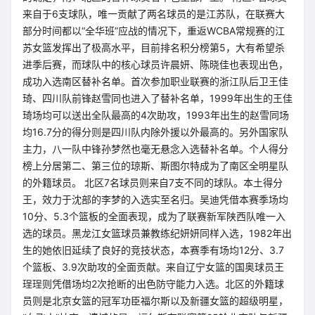
来自于6支球队，唯一贡献了两名球员的是江苏队，在联赛大
部分时间都以“全华班”应战的情况下，重返WCBA常规赛的江
苏女篮发挥出了极高水平，目前排名积分榜第5，大有希望杀
进季后赛，而球队中的核心球员许晨妍、陈晓佳也表现出色，
成功入选南区替补名单。首次参加职业联赛的浙江队后卫王佳
琦、四川队前锋赵雪同也进入了替补名单，1999年出生的王佳
琦场均可以送出全队最高的4次助攻，1993年出生的赵雪同场
均16.7分的得分则是四川队内除外援以外最高的。另外国家队
主力，八一队中锋孙梦然也毫无悬念入选替补名单。个人得分
榜上分居第二、第三位的琼斯、斯图尔特成为了南区全明星队
的外籍球员。 北区7名球员则来自7支不同的球队。本土得分
王，效力于沈部的李梦的入选实至名归。吴迪凭借本赛季场均
10分、5.3个篮板的全面表现，成为了联赛新军陕西队唯一入
选的球员。黑龙江女篮球员兼教练纪妍妍同样入选，1982年出
生的她依旧延续了良好的竞技状态，本赛季有场均12分、3.7
个篮板、3.9次助攻的全面贡献。来自辽宁女篮的国奥球员王
珵珵则凭借场均2次抢断的出色防守能力入选。北区的外籍球
员则是北京女篮的冠军功臣福尔斯以及新疆女篮的超级明星，