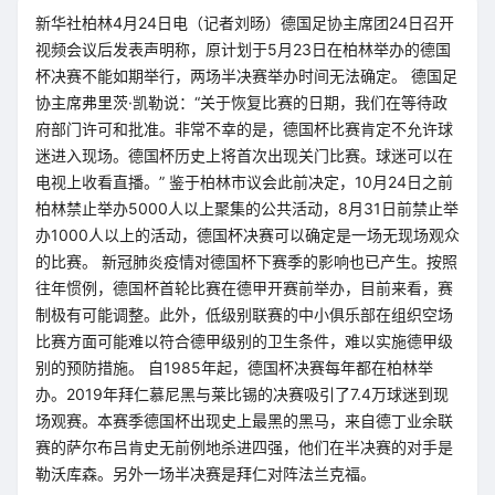
新华社柏林4月24日电（记者刘旸）德国足协主席团24日召开
视频会议后发表声明称，原计划于5月23日在柏林举办的德国
杯决赛不能如期举行，两场半决赛举办时间无法确定。 德国足
协主席弗里茨·凯勒说：“关于恢复比赛的日期，我们在等待政
府部门许可和批准。非常不幸的是，德国杯比赛肯定不允许球
迷进入现场。德国杯历史上将首次出现关门比赛。球迷可以在
电视上收看直播。” 鉴于柏林市议会此前决定，10月24日之前
柏林禁止举办5000人以上聚集的公共活动，8月31日前禁止举
办1000人以上的活动，德国杯决赛可以确定是一场无现场观众
的比赛。 新冠肺炎疫情对德国杯下赛季的影响也已产生。按照
往年惯例，德国杯首轮比赛在德甲开赛前举办，目前来看，赛
制极有可能调整。此外，低级别联赛的中小俱乐部在组织空场
比赛方面可能难以符合德甲级别的卫生条件，难以实施德甲级
别的预防措施。 自1985年起，德国杯决赛每年都在柏林举
办。2019年拜仁慕尼黑与莱比锡的决赛吸引了7.4万球迷到现
场观赛。本赛季德国杯出现史上最黑的黑马，来自德丁业余联
赛的萨尔布吕肯史无前例地杀进四强，他们在半决赛的对手是
勒沃库森。另外一场半决赛是拜仁对阵法兰克福。