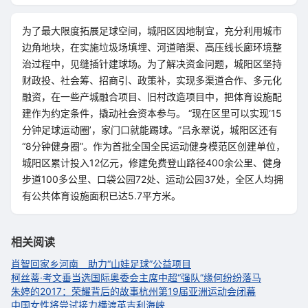
为了最大限度拓展足球空间，城阳区因地制宜，充分利用城市
边角地块，在实施垃圾场填埋、河道暗渠、高压线长廊环境整
治过程中，见缝插针建球场。为了解决资金问题，城阳区坚持
财政投、社会筹、招商引、政策补，实现多渠道合作、多元化
融资，在一些产城融合项目、旧村改造项目中，把体育设施配
建作为约定条件，撬动社会资本参与。 “现在区里可以实现‘15
分钟足球运动圈’，家门口就能踢球。”吕永翠说，城阳区还有
“8分钟健身圈”。作为首批全国全民运动健身模范区创建单位，
城阳区累计投入12亿元，修建免费登山路径400余公里、健身
步道100多公里、口袋公园72处、运动公园37处，全区人均拥
有公共体育设施面积已达5.7平方米。
相关阅读
肖智回家乡河南 助力“山娃足球”公益项目
柯丝蒂·考文垂当选国际奥委会主席
中超“强队”缘何纷纷落马
朱婷的2017：荣耀背后的故事
杭州第19届亚洲运动会闭幕
中国女性将尝试接力横渡英吉利海峡