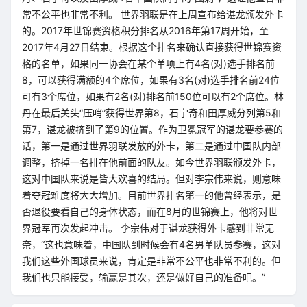
常不公平也非常不利。 世界羽联是在上周宣布给谌龙颁发外卡
的。2017年世锦赛资格积分排名从2016年第17周开始，至
2017年4月27日结束。根据这个排名来确认直接获得世锦赛资
格的名单，如果同一协会在某个单项上有4名(对)选手排名前
8，可以获得满额的4个席位，如果有3名(对)选手排名前24位
可有3个席位，如果有2名(对)排名前150位可以有2个席位。林
丹在最后关头“压哨”获得世界第8，石宇奇和田厚威分列第5和
第7，谌龙被挤到了第9的位置。作为卫冕冠军的谌龙要参赛的
话，第一是通过世界羽联发放的外卡，第二是通过中国队内部
调整，挤掉一名排在他前面的队友。如今世界羽联颁发外卡，
这对中国队来说是皆大欢喜的结局。但对李宗伟来说，则意味
着夺冠难度将大大增加。目前世界排名第一的他曾经表示，是
否退役要看自己的身体状态，而在8月的世锦赛上，他将对世
界冠军再次发起冲击。 李宗伟对于谌龙获得外卡感到非常无
奈，“这也意味着，中国队到时候会有4名男单队员参赛，这对
我们这些外国球员来说，肯定是非常不公平也非常不利的。但
我们也只能接受，输赢是其次，还是做好自己的准备吧。”