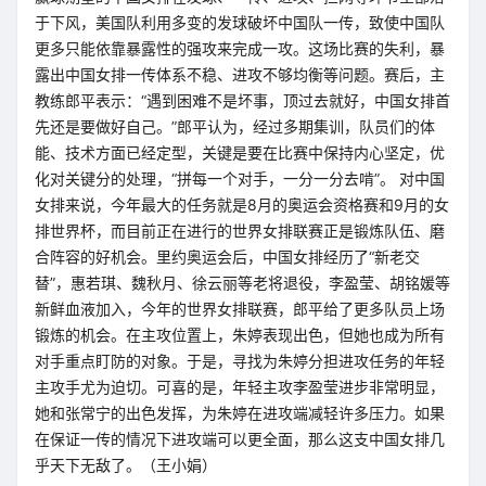
于下风，美国队利用多变的发球破坏中国队一传，致使中国队
更多只能依靠暴露性的强攻来完成一攻。这场比赛的失利，暴
露出中国女排一传体系不稳、进攻不够均衡等问题。赛后，主
教练郎平表示：“遇到困难不是坏事，顶过去就好，中国女排首
先还是要做好自己。”郎平认为，经过多期集训，队员们的体
能、技术方面已经定型，关键是要在比赛中保持内心坚定，优
化对关键分的处理，“拼每一个对手，一分一分去啃”。 对中国
女排来说，今年最大的任务就是8月的奥运会资格赛和9月的女
排世界杯，而目前正在进行的世界女排联赛正是锻炼队伍、磨
合阵容的好机会。里约奥运会后，中国女排经历了“新老交
替”，惠若琪、魏秋月、徐云丽等老将退役，李盈莹、胡铭媛等
新鲜血液加入，今年的世界女排联赛，郎平给了更多队员上场
锻炼的机会。在主攻位置上，朱婷表现出色，但她也成为所有
对手重点盯防的对象。于是，寻找为朱婷分担进攻任务的年轻
主攻手尤为迫切。可喜的是，年轻主攻李盈莹进步非常明显，
她和张常宁的出色发挥，为朱婷在进攻端减轻许多压力。如果
在保证一传的情况下进攻端可以更全面，那么这支中国女排几
乎天下无敌了。（王小娟）