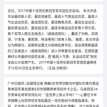
近日，2017中国十佳劳伦斯冠军奖评选在京启动。 本次评选
共设最佳新人奖、最佳突破奖、最具人气男运动员奖、最具人
气女运动员奖、最佳团队奖、最佳教练员奖、最佳女运动员、
最佳男运动员、最佳组合奖、最佳非奥运动员奖等十项大奖，
每个奖项入围五名候选人（或候选团队），囊括了孙杨、苏炳
添、宁泽涛、惠若琪、柯洁等热门体育人物。 据悉，本次评选
分为两部分，前期将设置大众网络投票专区，选出得票数最高
的三名候选人（或候选团队）进入评审委员会复选，在颁奖盛
典时公布最终的获奖名单，而“最具人气男、女运动员奖”则完
全由公众投票产生。 2017中国十佳劳伦斯冠军奖颁奖盛典将
于12月20日在北京举行。（王灿 刘昕彤）
广州日报讯 (全媒体记者 杨敏)在世界羽联向中国队的里约奥运
男单冠军谌龙颁发8月世锦赛男单项目外卡之后，马来西亚34
岁男单名将李宗伟反问：“这世界上有公平吗？”一心要在今年
世锦赛上向世界冠军发起最后一击的他如今将面临谌龙、林
丹、石宇奇以及田厚威4名中国队高手的“围剿”，这让他直言非