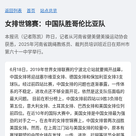
返回列表
首页
站点总览
女排世锦赛：中国队胜哥伦比亚队
本报讯（记者陈凯）昨日，记者从河南省健美健美操运动协会
获悉，2025年河南省跳绳教练员、裁判员培训班近日在郑州市
第六十一中学举行。
6月18日，2019年世界女排联赛的宁波北仑站就要揭开战幕，
中国女排将迎战塞尔维亚女排、德国女排和保加利亚女排3支
球队。经过前四站比赛，中国女排的问题也逐渐暴露，一传体
系的不稳定，进攻点还不够全面开花，依然是这支队伍面临的
最大问题。 目前在积分榜上，中国女排前四站以9胜3负排在
第五位，意大利女排、土耳其女排、巴西女排和美国女排位列
前四位。在近10年的国际大赛中，美国女排是中国女排最为强
劲的对手之一，在去年的女排世锦赛上，中国女排曾两次战胜
美国女排。然而，在上周江门站与美国女排的较量中，原本有
赢球期望的中国女排在发球、一传、进攻、拦网等环节全部落