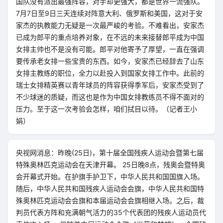
国队没有派出最强阵容，对手却更强大，都是世界一流强队。
7月7日至9日三天连续对阵意大利、俄罗斯和美国，这对于安
家杰的执教能力无疑是一次最严峻的考验。不难看出，安家杰
已成为郎平的重点培养对象，在不远的未来接替郎平成为中国
女排主帅也不是没有可能。郎平对他寄予了厚望，一直在强调
要传承老女排一些宝贵的东西。如今，安家杰已经辞去了山东
女排主教练的职位，全力以赴投入到国家女排工作中。此前的
瑞士女排精英赛以青年球员的阵容获得季军后，安家杰受到了
不少球迷的质疑，而这也是作为中国女排教练员不得不面对的
压力。至于这一次考验会怎样，咱们拭目以待。（记者王小
娟）
央视网消息：昨晚(25日)，第十届全国残疾人运动会暨第七届
特殊奥林匹克运动会在天津开幕。 25日晚8点，残奥会暨特奥
会开幕式开始。在护旗手护卫下，中华人民共和国国旗入场。
随后，中华人民共和国残疾人运动会会旗，中华人民共和国特
殊奥林匹克运动会会旗和本届运动会会旗相继入场。之后，裁
判员代表方阵和充满朝气活力的35个代表团的残疾人运动员代