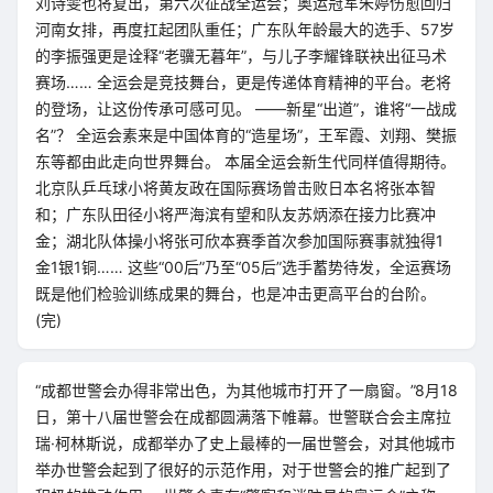
刘诗雯也将复出，第六次征战全运会；奥运冠军朱婷伤愈回归
河南女排，再度扛起团队重任；广东队年龄最大的选手、57岁
的李振强更是诠释“老骥无暮年”，与儿子李耀锋联袂出征马术
赛场…… 全运会是竞技舞台，更是传递体育精神的平台。老将
的登场，让这份传承可感可见。 ——新星“出道”，谁将“一战成
名”？ 全运会素来是中国体育的“造星场”，王军霞、刘翔、樊振
东等都由此走向世界舞台。 本届全运会新生代同样值得期待。
北京队乒乓球小将黄友政在国际赛场曾击败日本名将张本智
和；广东队田径小将严海滨有望和队友苏炳添在接力比赛冲
金；湖北队体操小将张可欣本赛季首次参加国际赛事就独得1
金1银1铜…… 这些“00后”乃至“05后”选手蓄势待发，全运赛场
既是他们检验训练成果的舞台，也是冲击更高平台的台阶。
(完)
“成都世警会办得非常出色，为其他城市打开了一扇窗。”8月18
日，第十八届世警会在成都圆满落下帷幕。世警联合会主席拉
瑞·柯林斯说，成都举办了史上最棒的一届世警会，对其他城市
举办世警会起到了很好的示范作用，对于世警会的推广起到了