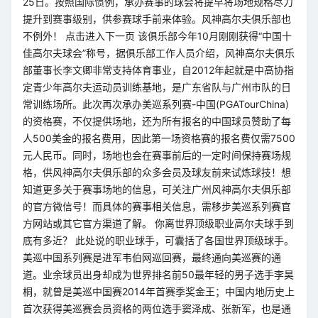
25日。按照国际惯例，承办赛事的球会将提早将场地规格尽力
提升到赛事级别，供参赛球手前来体验。风神高尔夫俱乐部也
不例外！ 点击进入下一页 该俱乐部今年10月刚刚获得“中国十
佳高尔夫球会”称号，据俱乐部工作人员介绍，风神高尔夫俱乐
部董事长李文卿非常支持体育事业，自2012年起就是中高协指
定青少年高尔夫运动员训练基地，是广东省队与广州市队的日
常训练场所。此次再次承办美巡系列赛-中国(PGATourChina)
的资格赛，不仅提供场地，还为所有报名的中国球员赞助了每
人500美金的报名费用，因此第一场资格赛的报名费仅需7500
元人民币。同时，场地也会在赛事前后的一定时间保持赛场规
格，供风神高尔夫俱乐部的众多会员及球友前来试炼球技！想
知道更多关于赛事场地的信息，可关注广州风神高尔夫俱乐部
的官方微信号！而具体的赛事相关信息，需移步美巡系列赛官
方网站或其它官方渠道了解。 你离世界顶级职业高尔夫球手到
底有多近？ 此处说的职业球手，可囊括了各国世界顶级球手。
美巡中国系列赛是进军韦伯网巡回赛，最终通向美巡赛的通
道。业余球员出身却成为世界排名前50最年轻的男子选手李昊
桐，就曾是美巡中国赛2014年首赛季奖金王；中国内地历史上
首次获得美巡赛会员资格的两位选手窦泽成、张新军，也是通