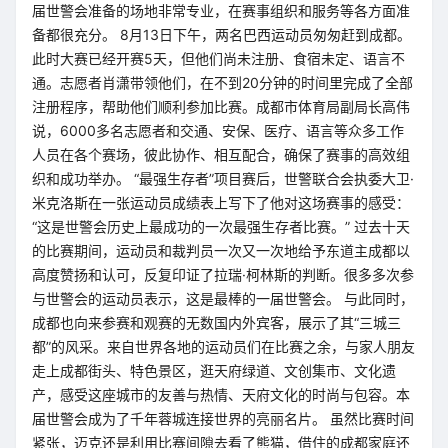
届世警会准备的场地非常专业，在赛事组织和服务等各方面准
备都很充分。 8月13日下午，两名巴西运动员匆匆赶到成都。
此时大赛已经开赛5天，但他们尚未注册、食宿未定、语言不
通。志愿者肖潇带领他们，在不到20分钟的时间里完成了全部
注册程序，帮助他们顺利参加比赛。成都市体育局副局长高伟
说，6000多名志愿者和交通、安保、医疗、语言等众多工作
人员在各个赛场，彼此协作、相互配合，确保了赛事的高效组
织和成功举办。 “最强生存者”项目赛后，世警联合会执委大卫·
米克洛斯在一张运动员成绩表上写下了他对这场赛事的感受：
“这是世警会历史上最成功的一次最强生存者比赛。” 过去十天
的比赛期间，运动员和裁判员一次又一次地给予东道主成都以
高度赞扬和认可，反复印证了拉瑞·柯林斯的判断。很多多次参
与世警会的运动员表示，这是最棒的一届世警会。 与此同时，
成都也向来参赛和观赛的无数国内外宾客，展示了其“三城三
都”的风采。来自世界各地的运动员们在比赛之余，与家人朋友
走上成都街头、特色景区，逛天府绿道、文创集市、文化遗
产，感受这座城市的友善与热情、天府文化的时尚与包容。本
届世警会成为了千年蓉城连接世界的亮丽名片。 虽然比赛时间
紧张，迈克还是利用比赛间隙去看了熊猫，借住的成都家庭还