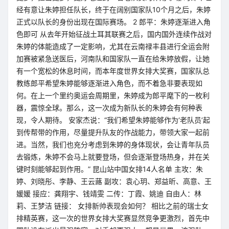
经有意让朱婷担任队长，终于在阔别国家队10个月之后，朱婷
正式以队长的身份出现在国际赛场。 2 郎平：朱婷逐渐进入角
色即可 从去年开始征战土耳其联赛之后，国内国外连续作战对
朱婷的体能造成了一定影响，尤其在云南禄丰县进行全运会附
加赛被紧急送医后，河南队和国家队一直在给朱婷放假，让她
有一个宽松的休息时间，而本年度世界女排大奖赛，国家队总
教练郎平希望朱婷能够逐渐进入角色，而不着急非要表现如
何。在上一个里约奥运会周期里，朱婷成为郎平麾下的一枚利
器，震惊全球。那么，这一次成为新队长的朱婷会有何种表
现，令人期待。 安家杰说：“我们希望朱婷能够作为‘老队员’起
到传帮带的作用，尽量提升队友的作战能力，带领大家一起前
进。当然，我们也充分考虑到朱婷的身体现状，会让青年队员
去锻炼，朱婷不会马上就要登场，但会逐渐登场热身，并在关
键时刻能够起到作用。” 昆山站中国女排14人名单 主攻：朱
婷、刘晓彤、李静、王云蕗 副攻：袁心玥、郑益昕、高意、王
媛媛 接应：龚翔宇、钱靖雯 二传：丁霞、姚迪 自由人：林
莉、王梦洁 链接： 女排新帅表现会如何？ 相比之前的瑞士女
排精英赛，这一次的世界女排大奖赛显然竞争更激烈，首先中