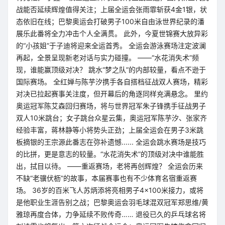
战能否延续辉煌值得关注；上届全运会张雨霏斩获4金1银，状
态依旧在线；巴黎奥运会打破男子100米自由泳世界纪录的潘
展乐此番将全力冲击个人全满贯。 此外，今夏世锦赛大放异彩
的“小孩姐”于子迪将迎来全运首秀。 全运会游泳赛场注定波澜
再起，全景呈现新老对话与实力碰撞。 ——“水花消失术”频
现，谁能赢顶级对决？ 跳水“梦之队”的内部较量，看点不逊于
国际赛场。 全红婵与陈芋汐携手各自搭档征战双人赛场，精彩
对决已拉起赛事关注度，但开幕后的角逐同样充满悬念。 里约
奥运冠军陈艾森回归赛场，将与世界冠军朱子锋携手征战男子
双人10米跳台；女子跳台众星云集，奥运冠军陈芋汐、张家齐
经验丰富，蒋林静等小将势头正劲；上届全运会在男子3米跳
板摘银的王宗源此番志在弥补遗憾...... 全运会跳水赛场是技巧
的比拼，更是意志的较量。“水花消失术”的顶级对决中谁能胜
出，拭目以待。 ——重返赛场，老将再创辉煌？ 全运会历来
不缺“老骥伏枥”的故事，本届赛事也有不少体育名宿重返赛
场。 36岁的百米飞人苏炳添将亮相男子4×100米接力，或将
是他职业生涯告别之战；巴黎奥运会羽毛球混双冠军郑思维/黄
雅琼再度合体，力争延续不败传奇…… 退役已久的乒乓球名将