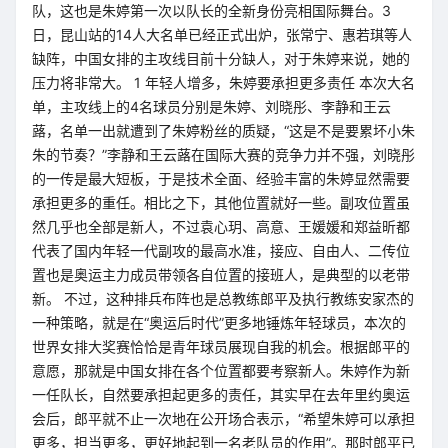
队，这也是朱婷第一次以队长的全新身份亮相国际舞台。3
日，昆山站的14人大名单已经正式出炉，张常宁、惠若琪等人
缺阵，中国女排的主攻线目前十分缺人，对于朱婷来说，她的
压力将非常大。 1 年轻人增多，朱婷要承担更多责任 本次大名
单，主攻线上的4名球员分别是朱婷、刘晓彤、李静和王云
蕗，名单一出就遭到了朱婷粉丝的质疑，“这是不是要累坏小朱
朱的节奏？”李静和王云蕗在国际大赛的竞争力并不强，刘晓彤
的一传是最大短板，于是技术全面、经验丰富的朱婷显然需要
承担更多的重任。相比之下，其他位置就好一些。副攻位置虽
然几乎也全部是新人，不过袁心玥、高意、王媛媛和郑益昕都
代表了国内年轻一代副攻的最高水准，接应、自由人、二传位
置也是奥运主力成员带领各自位置的接班人，是典型的以老带
新。 不过，这种排兵布阵也是总教练郎平及执行教练安家杰的
一种策略，就是在“奥运后时代”更多地锤炼年轻球员，本次的
世界女排大奖赛恰恰是青年球员展现自我的机会。根据郎平的
意愿，那就是中国女排在各个位置都要考察新人。朱婷作为新
一任队长，自然要承担起更多的责任，其实早在去年里约奥运
会后，郎平就不止一次地在公开场合表示，“希望朱婷可以承担
更多，担当更多，更好地起到一名老队员的作用”。那时郎平已