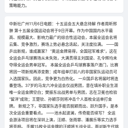
策略能力。
中新社广州11月6日电题：十五运会五大悬念待解 作者周昕邢
翀 第十五届全国运动会将于9日开幕。作为中国国内水平最
高、规模最大、影响力最广的综合性运动会，本届全运会名将
云集、竞争激烈，赛场上势必悬念迭起，关注度拉满。 ——国
乒出新规，谁成赢家？ “奥运金牌易得，全国冠军难求”，这在
全运会乒乓球赛场从未失效，大满贯得主刘国梁、孔令辉均未
夺得全运会男单冠军。 本届全运会乒乓球赛事落户澳门，比赛
将因一项新规再添变数：成年组单打前八的非国家队运动员可
入选国家队。因此，竞争更为白热化。 一众国乒名将届时将连
番登场。37岁的马龙六冲全运会仅战男团，意在填补职业生涯
唯一全运金牌空白；樊振东出战男单与男团，志在卫冕也检验
“留洋”成效；王楚钦、孙颖莎则将冲击个人首枚全运单打金
牌。 新规之下，非国家队选手能否脱颖而出、跃升国手，是本
次全运会重要看点。 ——池水起波澜，传奇能否续写？ 全运
会游泳项目将在深圳上演，汪顺、张雨霏、潘展乐等实力选手
将亮相。 手握15枚全运金牌的汪顺将五战全运，面对新生代挑