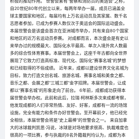
积极的推动作用。 世警会素有“警察和消防员的奥运会”之称，
自20世纪80年代创立以来，每两年举办一届，成员已涵盖全
球主要国家和地区，每届均有上万名运动员及其家属、数千名
志愿者参加，已成为参赛人数仅次于奥运会的国际运动盛会。
本届世警会是该盛会首次在亚洲城市举办，共有来自80个国家
和地区的近万名运动员参赛。 对成都而言，本次盛会是有史以
来举办过的规模最大、国际化水平最高、单次入境外宾人数最
多的综合性体育赛事。本届世警会上，这座千年古都向全世界
展现了它致力打造高标准、现代化、国际化“赛事名城”的梦想
和已经取得的不俗成绩。 近年来，成都以建设世界文化名城为
目标，致力打造文创名城、旅游名城、赛事名城和美食之都、
音乐之都、会展之都“三城三都”金字招牌。本届世警会，让成
都以“赛事名城”的形象走向了前台。 6年前，成都成功获得本
届世警会举办权。此前和此后，拉瑞·柯林斯多次来成都考察，
他发现成都的人们非常热情、友好、好客，成都有一流的场馆
设施，完全有能力和条件办好世警会。至开幕前夕，他已经完
全相信，本届世警会将是“史上最棒”的世警会之一。 来自加拿
大的冰球裁判凯思·冯说，冰球是对场地要求很高、执裁难度也
很高的一项比赛，参与执裁的8名外籍裁判均认为，成都为本