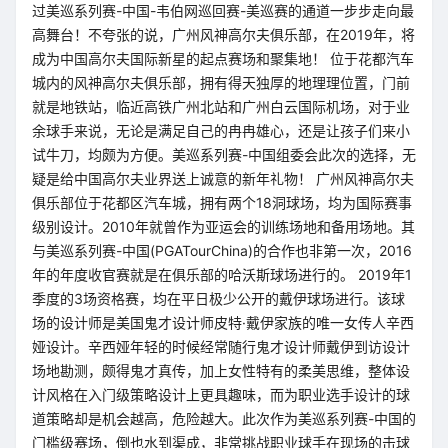
过美巡系列赛-中国-韦伯网巡回赛-美巡赛的通道一步步走向最
高舞台！不夸张的说，广州风神高尔夫俱乐部，在2019年，将
成为中国高尔夫国际新星的起点赛场和聚集地！ 位于花都汽车
城内的风神高尔夫俱乐部，拥有得天独厚的地理理位置，门前
就是地铁站，临近高铁广州北站和广州白云国际机场，对于业
余球手来说，无论是满足自己的冉冉雄心，还是让孩子们来小
试牛刀，均颇为方便。美巡系列赛-中国组委会此次的选择，无
疑是给中国高尔夫业界送上诚意的新年礼物！ 广州风神高尔夫
俱乐部位于花都区汽车城，拥有两个18洞球场，均为国际赛事
级别设计。2010年就曾作为亚运会的训练场地和备用场地。其
与美巡系列赛-中国(PGATourChina)的合作也非第一次，2016
年的年度收官赛就是在俱乐部的哈沃斯球场进行的。 2019年1
季度的3场资格赛，均在平日极少公开的戴伊球场进行。该球
场的设计师是美国鬼才设计师皮特·戴伊家族的唯一女传人辛西
娅设计。辛西娅年轻的时候经常随行鬼才设计师戴伊到访设计
场地勘测，颇得鬼才真传，加上女性特有的柔美思维，整体设
计风格在入门级策略设计上更具趣味，而为职业选手设计的球
道策略却是机会越高，危险越大。此次作为美巡系列赛-中国的
门槛级赛场，倒也水到渠成，非常挑战职业球手在现场的击球