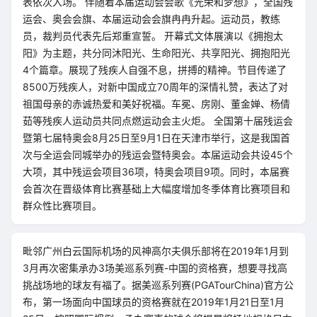
表依次入场。 伴随着本届运动会会歌《光荣和梦想》，全国残
运会、奥会会旗、本届运动会会旗冉冉升起。运动员，教练
员，裁判员代表先后郑重宣誓。 开幕式文体展演以《拥抱太
阳》为主题，共分同沐阳光、生命阳光、共享阳光、拥抱阳光
4个篇章。展现了残疾人自强不息，拼搏的精神。节目传递了
8500万残疾人，对新中国成立70周年的深情礼赞，表达了对
祖国母亲的赤诚热爱和美好祝福。车冕、房刚、董金婵、杨倩
茹等残疾人运动员共同点燃运动会主火炬。 全国第十届残运会
暨第七届特奥会8月25日至9月1日在天津市举行，这是我国首
次与全运会同城举办的残运会暨特奥会。本届运动会共设45个
大项，其中残运会项目36项，特奥会项目9项。同时，本届赛
会首次在晋级体育比赛基础上大幅度增加冬季体育比赛项目和
群众性比赛项目。
毗邻广州白云国际机场的风神高尔夫俱乐部将在2019年1月到
3月再次密集承办3场美巡系列赛-中国的资格赛，想要寻找高
挑战场地的球友有福了。据美巡系列赛(PGATourChina)官方公
布，第一场面向中国球员的资格赛就在2019年1月21日至1月