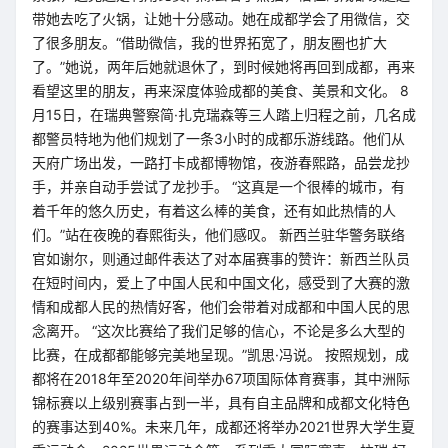
带她去吃了火锅，让她十分感动。她在成都学会了用微信，交
了很多朋友。“借助微信，我的世界拓宽了，朋友圈也扩大
了。”她说，两年后她就退休了，到时候她将再回到成都，再来
看望这里的朋友，再来深度体验成都的美食、美景和文化。 8
月15日，在瑞典警察简·扎克瑞森等三人踏上归程之前，几名成
都警员特地为他们规划了一条3小时的成都乐游线路。他们从
天府广场出发，一路打卡成都博物馆，夜游春熙路，品尝龙抄
手，并亲自动手尝试了龙抄手。 “这真是一个很棒的城市，有
着千年的悠久历史，有着这么棒的美食，还有如此热情的人
们。”站在夜晚的春熙街头，他们感叹。 新西兰驻华警务联络
官如谢尔，则通过邮件表达了对本届赛事的赞许：新西兰队员
在短时间内，爱上了中国人民和中国文化，感受到了大赛的激
情和成都人民的热情好客，他们会带着对成都和中国人民的思
念离开。 “这次比赛给了我们足够的信心，不论是多么大型的
比赛，在成都都能够完美地呈现。”凯思·冯说。 按照规划，成
都将在2018年至2020年间举办67项国际体育赛事，其中洲际
锦标赛以上级别赛事占到一半，具有自主品牌和成都文化特色
的赛事达到40%。未来几年，成都还将举办2021世界大学生夏