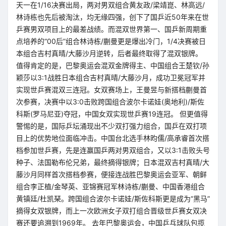
天一在1/16决赛出局，两对男双组合黄友政/梁靖崑、林高远/
林诗栋也先后被淘汰，均无缘四强，创下了国乒近50年来在世
乒赛男双项目上的最差战绩。而混双世界第一、国乒新周期重
点培养的“00后”组合林诗栋/蒯曼更是爆出冷门，1/4决赛被日
本组合吉村真晴/大藤沙月逆转，后者最终取得了混双银牌。
值得肯定的是，巴黎奥运会混双金牌得主、中国组合王楚钦/孙
颖莎以3:1战胜日本组合吉村真晴/大藤沙月，成功卫冕冠军并
实现世乒赛混双三连冠。女双赛场上，王曼昱与新搭档蒯曼首
次参赛，决赛中以3:0击败跨国组合波尔卡诺娃(奥地利)/斯佐
科斯(罗马尼亚)夺冠，中国女双实现世乒赛19连冠。 但更值得
警惕的是，国际乒坛涌现出不少双打强力组合，国乒在双打项
目上的优势地位面临冲击。中国台北选手林昀儒/高承睿首次搭
档参加世乒赛，先是连赢国乒两对男双组合，又以3:1击败头号
种子、法国勒布伦兄弟，最终摘得银牌；日本混双吉村真晴/大
藤沙月同样首次搭档参赛，便接连战胜巴黎奥运会亚军、朝鲜
组合李正植/金琴英、亚锦赛冠军林诗栋/蒯曼、中国香港组合
黄镇廷/杜凯琹。跨国组合波尔卡诺娃/斯佐科斯更是成为“黑马”
摘得女双银牌，而上一次欧洲女子双打组合晋级世乒赛女双决
赛还要追溯到1969年。 去年巴黎奥运会，中国乒乓球队包揽