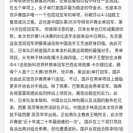
乒有收获但也暴露出问题，在奥运备战过程中存在一定挑战。
在五个单项上，女子单打是国乒最为稳定的夺金点，也是本次
世乒赛国乒唯一一个包揽冠亚军的单项，孙颖莎以4:3战胜王
曼昱成功卫冕。这也是中国队第26次夺得世乒赛女单冠军、第
19次包揽冠亚军。 但值得注意的是，日本女单也已形成集团优
势，本次世乒赛1/4决赛的8位选手全部来自中日两队，东京奥
运会混双冠军伊藤美诚击败中国选手王艺迪跻身四强。由此可
见，日本队仍将是国乒女单洛杉矶奥运周期的最强对手。 男单
项目，头号种子林诗栋爆冷无缘四强，二号种子王楚钦在决赛
中4:1击败新科世界杯男单冠军巴西名将雨果·卡尔德拉诺，摘
得个人首个三大赛(世界杯、世乒赛、奥运会)单打冠军，国乒
也由此实现世乒赛男单11连冠。 不过，国乒在男单项目上面临
更多外协会对手挑战。除了雨果，巴黎奥运会男单亚军、瑞典
名将莫雷高德此役同样站上领奖台，展现出稳定的实力。此
外，日本队张本智和、中国台北队林昀儒以及法国的勒布伦兄
弟、西蒙·高茨等依然活跃在乒坛，中国选手林高远本次世乒赛
就不敌西蒙·高茨早早出局。正如男队主教练王皓所言，此次世
乒赛是“近十年或二十年最困难的一次”。 国乒在三个双打项目
各派出两对组合参赛，但均遭遇波折。国乒女双组合陈幸同/钱