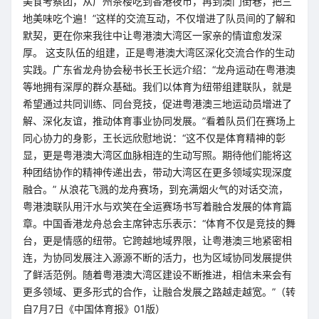
美食考察团，从广州茶楼吃到香港夜市，再到澳门街巷，把三
地美味吃个遍！”这样的交流互动，不仅增进了队员间的了解和
默契，更在你来我往中让粤港澳大湾区一家亲的情谊愈发深
厚。 这支队伍的组建，正是粤港澳大湾区深化交流合作的生动
实践。广东省龙舟协会秘书长王长远介绍：“龙舟运动在粤港澳
等地拥有深厚的群众基础。我们以体育为纽带组建联队，就是
希望通过共同训练、同台竞技，促进粤港澳三地运动员增进了
解、深化友谊，推动体育事业协同发展。”看着队员们在赛场上
同心协力的身影，王长远欣慰地说：“这不仅是体育精神的彰
显，更是粤港澳大湾区血脉相连的生动写照。期待他们能将这
种团结协作的精神传递出去，带动大湾区在更多领域实现深度
融合。” 从浪花飞溅的龙舟赛场，到充满烟火气的对话交流，
粤港澳联队用汗水与欢笑在全运赛场书写着融合发展的体育篇
章。中国香港龙舟总会主席钟志乐表示：“体育不仅是竞技的舞
台，更是情感的纽带。它跨越地域界限，让粤港澳三地紧密相
连，为协同发展注入源源不断的活力，也为区域协同发展提供
了鲜活范例。随着粤港澳大湾区建设不断推进，相信未来会有
更多领域、更多形式的合作，让融合发展之路越走越宽。”（转
自7月7日《中国体育报》01版）