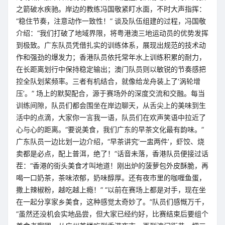
之箭破水疾驰。岸边的教练冯国敬紧盯水面，不时大声指挥：
“稳住节奏，注意动作一致性！” 谈及队伍组建的过程，冯国敬
介绍：“我们打破了地域界限，将粤港澳三地运动员的优势发挥
到极致。广东队员凭借扎实的训练体系，展现出规范的技术动
作和强劲的爆发力；香港队员依托常年水上训练积累的耐力，
在长距离划行中保持稳定输出；澳门队员则以敏锐的节奏感把
控全队划桨频率。三者有机结合，就像给龙舟装上了‘涡轮增
压’。” 场上的默契配合，源于赛场外的深度交流和交融。每当
训练间隙，队员们都会围坐在岸边聊天，从舌尖上的美味到生
活中的点滴，大家你一言我一语，队员们在欢声笑语中拉近了
心与心的距离。“要说美食，我们广东的早茶文化最有韵味。”
广东队员一边比划一边介绍，“早茶讲究‘一盅两件’，虾饺、烧
卖都是必点，配上普洱，绝了！”话音未落，香港队员便接过话
茬：“香港的街头美食才叫地道！刚出炉的菠萝包外皮酥脆，再
喝一口奶茶，茶味浓郁，奶味醇厚。还有夜市里的咖喱鱼蛋，
撒上辣椒粉，越吃越上瘾！” “以前在赛场上都是对手，现在坐
在一起分享家乡美食，这种感觉太奇妙了。”队员们感慨万千，
“虽然还没机会实地品尝，但大家已经约好，比赛结束后要组个