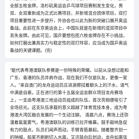
全部五枚金牌，洛杉矶奥运会乒乓球项目赛制发生变化，男
双、女双重新成为正式比赛项目，并新增混合团体项目，双打
项目重要性进一步提升，外协会也以此为新的突破口展开奥运
备战。此前在东京奥运会上，中国队就是在新增的混双项目中
丢失金牌。由此可见，国乒要想包揽六枚金牌存在不小挑战，
如何打磨出兼具实力与稳定性的双打阵容，应当成为国乒奥运
备战的关键课题。(完)
“能代表粤港澳联队参赛是一份特殊的荣耀。以前从没想过能和
广东、香港的队员并肩作战，现在我们不仅是队友，更像一家
人。”来自澳门的龙舟运动员庄进源擦拭着额头上的汗水，语气
中满是自豪。正在进行的第十五届全运会群众项目龙舟赛场
上，一支由粤港澳三地运动员组成的队伍，首次亮相便吸引了
全场目光。这支队伍承载的意义超越了体育竞技本身，成为粤
港澳大湾区融合发展的一个生动注脚。 清晨六点，赛场上还弥
漫着氤氲雾气，粤港澳联队的训练已拉开帷幕。鼓手敲响急促
有力的鼓点，队员们闻声而动，手臂青筋暴起。随着整齐划一
的呐喊，船桨齐刷刷切入水面，又迅猛向后划动，龙舟如离弦