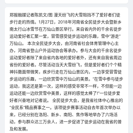
郑报融媒记者陈凯文/图 漫天纷飞的大雪阻挡不了爱好者们徒
步行走的热情。1月27日，2018年河南省全民徒步大会暨新乡
南太行山冰雪节在万仙山景区举行。来自省内外的千余名徒步
运动爱好者汇聚一堂，冒雪感受徒步运动的乐趣，雪中“游走”
万仙山。 本次全民徒步大会，由河南省社会体育管理中心主
办，河南省登山户外运动协会等承办。参与大会的千余名徒步
运动爱好者除了来自省内各地的爱好者外，还有来自我省周边
省份的爱好者。尽管活动当天大雪纷飞，但是爱好者们个个精
神抖擞面带微笑，疾步行走在万仙山景区内，一边享受冒雪徒
步运动的乐趣，一边欣赏雪中万仙山的美景。“在雪中参与徒步
运动，我这还是第一次，这样的感受非常不一样，不但能一边
运动还能一边欣赏雪中美景，这样的感觉太棒了!”一位徒步爱
好者兴奋地对记者说。 全民徒步大会，是我省社体中心推出的
“全民系”精品赛事之一。该项徒步赛事活动自去年首次举办以
来，已经分别在洛阳、新乡、南阳、焦作等地举办了六场活
动，参与群众达三万余人，进一步促进了徒步运动在我省的普
及和发展。