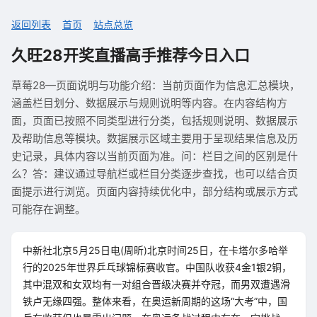
返回列表
首页
站点总览
久旺28开奖直播高手推荐今日入口
草莓28—页面说明与功能介绍：当前页面作为信息汇总模块，
涵盖栏目划分、数据展示与规则说明等内容。在内容结构方
面，页面已按照不同类型进行分类，包括规则说明、数据展示
及帮助信息等模块。数据展示区域主要用于呈现结果信息及历
史记录，具体内容以当前页面为准。问：栏目之间的区别是什
么？答：建议通过导航栏或栏目分类逐步查找，也可以结合页
面提示进行浏览。页面内容持续优化中，部分结构或展示方式
可能存在调整。
中新社北京5月25日电(周昕)北京时间25日，在卡塔尔多哈举
行的2025年世界乒乓球锦标赛收官。中国队收获4金1银2铜，
其中混双和女双均有一对组合晋级决赛并夺冠，而男双遭遇滑
铁卢无缘四强。整体来看，在奥运新周期的这场“大考”中，国