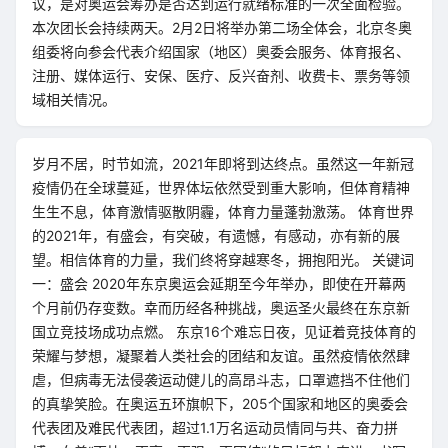
议，是对奥运会筹办是否达到运行就绪标准的一次全面检验。
本次团长会持续两天。2月2日将举办第二场全体会，北京冬奥
组委将向参会代表介绍国家（地区）奥委会服务、体育报名、
注册、媒体运行、安保、医疗、反兴奋剂、收费卡、票务等领
域相关情况。
岁月不居，时节如流，2021年即将到达终点。虽然这一年新冠
疫情仍在全球蔓延，世界体坛依然受到重大影响，但体育精神
生生不息，体育激情驱散阴霾，体育力量蓬勃激荡。 体育世界
的2021年，有盛会，有突破，有遗憾，有感动，亦有新的展
望。相信体育的力量，我们终将穿越寒冬，拥抱阳光。 关键词
一：盛会 2020年东京奥运会延期至今年举办，即使在开幕两
个月前仍存变数。幸而历经各种挑战，奥运圣火最终在东京新
国立竞技场成功点燃。 东京16个难忘日夜，见证着竞技体育的
荣耀与梦想，凝聚着人类社会的团结和友谊。虽然疫情依然肆
虐，但病毒无法侵袭运动健儿的高昂斗志，口罩遮挡不住他们
的真挚笑脸。在奥运五环旗帜下，205个国家和地区的奥委会
代表团及难民代表团，超过1.1万名运动员情同与共、奋力拼