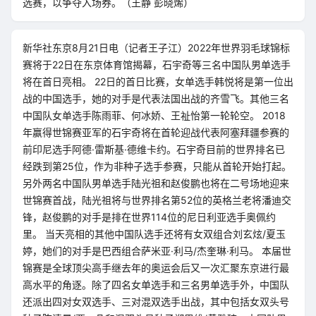
选赛，以争夺入场券。（王静 彭晓烯）
新华社东京8月21日电（记者王子江）2022年世界羽毛球锦标
赛将于22日在东京体育馆揭幕，石宇奇等三名中国队男单选手
将在首日亮相。 22日的首日比赛，女单选手韩悦将是第一位出
战的中国选手，她的对手是代表法国出战的齐雪飞。其他三名
中国队女单选手陈雨菲、何冰娇、王祉怡第一轮轮空。 2018
年赢得世锦赛亚军的石宇奇将在首轮迎战代表阿塞拜疆参赛的
前印尼选手阿德·雷斯基·德维卡约。石宇奇目前的世界排名已
经跌到第25位，作为非种子选手参赛，只能从首轮开始打起。
另外两名中国队男单选手陆光祖和赵俊鹏也将在二号场地迎来
世锦赛首战，陆光祖将与世界排名第52位的英格兰老将潘迪交
锋，赵俊鹏的对手是排在世界114位的尼日利亚选手奥佩约
里。 当天亮相的其他中国队选手还将有女双组合刘玄炫/夏玉
婷，她们的对手是巴西组合萨米亚·利马/杰奎琳·利马。 本届世
锦赛是全球顶尖高手继去年的奥运会后又一次汇聚东京进行最
高水平的角逐。除了四名女单选手和三名男单选手外，中国队
还派出四对女双选手、三对混双选手出战，其中包括女双头号