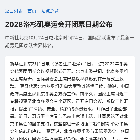
返回列表
首页
站点总览
2028洛杉矶奥运会开闭幕日期公布
中新社北京10月24日电北京时间24日，国际足联发布了最新一
期男足国家队世界排名。
新华社北京2月1日电（记者汪涌姬烨）1日，北京2022年冬奥
会代表团团长会以视频形式召开。北京市委书记、北京冬奥组
委主席蔡奇，国际奥委会主席巴赫以视频形式在开幕式上致
辞。 蔡奇代表北京冬奥组委向大家致以诚挚问候，他说，中国
政府高度重视北京冬奥会筹办工作，前不久，国家主席习近平
专程视察了北京冬奥会三个赛区，召开专门会议、听取工作汇
报，提出了“简约、安全、精彩”的办赛要求，并作出了全面部
署。近日，习近平主席又与巴赫主席通电话，共同表达了对北
京冬奥会的坚定支持，这些都进一步增强了我们如期举办冬奥
会的信心和决心。 蔡奇说，北京冬奥组委与国际奥委会、各国
家（地区）奥委会等方面紧密合作，全面落实绿色、共享、开