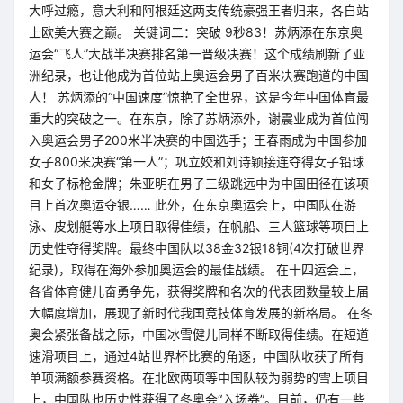
大呼过瘾，意大利和阿根廷这两支传统豪强王者归来，各自站
上欧美大赛之巅。 关键词二：突破 9秒83！苏炳添在东京奥
运会“飞人”大战半决赛排名第一晋级决赛！这个成绩刷新了亚
洲纪录，也让他成为首位站上奥运会男子百米决赛跑道的中国
人！ 苏炳添的“中国速度”惊艳了全世界，这是今年中国体育最
重大的突破之一。在东京，除了苏炳添外，谢震业成为首位闯
入奥运会男子200米半决赛的中国选手；王春雨成为中国参加
女子800米决赛“第一人”；巩立姣和刘诗颖接连夺得女子铅球
和女子标枪金牌；朱亚明在男子三级跳远中为中国田径在该项
目上首次奥运夺银…… 此外，在东京奥运会上，中国队在游
泳、皮划艇等水上项目取得佳绩，在帆船、三人篮球等项目上
历史性夺得奖牌。最终中国队以38金32银18铜(4次打破世界
纪录)，取得在海外参加奥运会的最佳战绩。 在十四运会上，
各省体育健儿奋勇争先，获得奖牌和名次的代表团数量较上届
大幅度增加，展现了新时代我国竞技体育发展的新格局。 在冬
奥会紧张备战之际，中国冰雪健儿同样不断取得佳绩。在短道
速滑项目上，通过4站世界杯比赛的角逐，中国队收获了所有
单项满额参赛资格。在北欧两项等中国队较为弱势的雪上项目
上，中国队也历史性获得了冬奥会“入场券”。目前，仍有一些