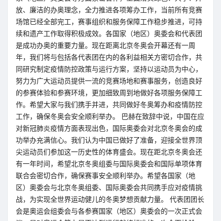
放、廉洁的办奥理念，全力推进各项筹办工作，当前所有竞赛
场馆已经全部完工，赛事组织和服务保障工作稳步推进，可持
续和遗产工作取得积极成效。各国家（地区）奥委会和代表团
是成功办奥的重要力量。现在距离北京冬奥会开幕还有一周
年，我们将与包括各代表团在内的各利益相关方密切合作，共
同研究制定疫情防控政策与运行方案，坚持以运动员为中心，
努力为广大运动员提供一流的竞赛场地和赛事服务，创造良好
的参赛体验和参赛环境，更加细致周到地做好各项服务保障工
作。希望大家与我们携手并进，共同做好冬奥筹办和疫情防控
工作，确保冬奥会安全顺利举办。 巴赫在致辞中说，中国在应
对新冠肺炎疫情方面表现出色，国际奥委会对北京冬奥会的成
功举办充满信心。我们认为中国已做好了准备，迎接全世界顶
尖运动员们参加这一历史性的体育盛会。现在距北京冬奥会还
有一年时间，希望北京冬奥组委与国际奥委会和国际单项体育
联合会密切合作，确保赛事安全顺利举办。希望各国家（地
区）奥委会与北京冬奥组委、国际奥委会共同携手应对疫情挑
战，为实现全世界运动健儿的冬奥梦想贡献力量。 代表团团长
会是奥运会组委会与各参赛国家（地区）奥委会的一次正式会