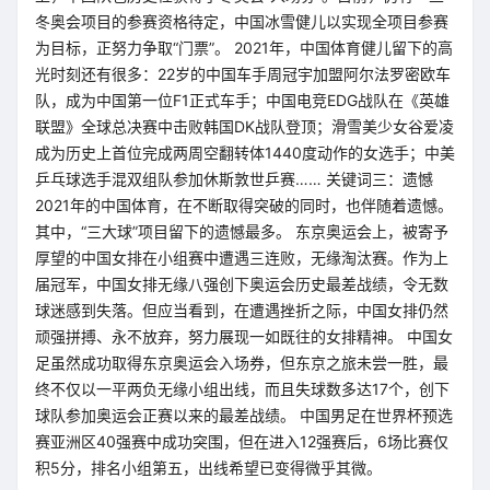
冬奥会项目的参赛资格待定，中国冰雪健儿以实现全项目参赛
为目标，正努力争取“门票”。 2021年，中国体育健儿留下的高
光时刻还有很多：22岁的中国车手周冠宇加盟阿尔法罗密欧车
队，成为中国第一位F1正式车手；中国电竞EDG战队在《英雄
联盟》全球总决赛中击败韩国DK战队登顶；滑雪美少女谷爱凌
成为历史上首位完成两周空翻转体1440度动作的女选手；中美
乒乓球选手混双组队参加休斯敦世乒赛…… 关键词三：遗憾
2021年的中国体育，在不断取得突破的同时，也伴随着遗憾。
其中，“三大球”项目留下的遗憾最多。 东京奥运会上，被寄予
厚望的中国女排在小组赛中遭遇三连败，无缘淘汰赛。作为上
届冠军，中国女排无缘八强创下奥运会历史最差战绩，令无数
球迷感到失落。但应当看到，在遭遇挫折之际，中国女排仍然
顽强拼搏、永不放弃，努力展现一如既往的女排精神。 中国女
足虽然成功取得东京奥运会入场券，但东京之旅未尝一胜，最
终不仅以一平两负无缘小组出线，而且失球数多达17个，创下
球队参加奥运会正赛以来的最差战绩。 中国男足在世界杯预选
赛亚洲区40强赛中成功突围，但在进入12强赛后，6场比赛仅
积5分，排名小组第五，出线希望已变得微乎其微。