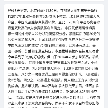
经过8天争夺，北京时间4月30日，在加拿大莱斯布里奇举行
的2017年混双冰壶世界锦标赛落下帷幕。瑞士队逆转加拿大队
夺金，中国队战胜捷克获得铜牌。至此，2018年平昌冬奥会冰
壶混双比赛的8支参赛队伍名单确定。 中国凭借两届世锦赛一
银一铜的好成绩以22分领跑奥运积分榜，紧随其后的是20分的
冰壶王国加拿大队，上届金牌得主俄罗斯队在八分之一决赛被
中国队淘汰但仍然以17分拿到奥运资格，此外还有瑞士、美
国、挪威、芬兰和东道主韩国。本届世锦赛第四名捷克队尽管
今年拿到了9分的好成绩，但由于2016年未参加世锦赛，最终
无缘奥运会。 回顾中国队王芮/巴德鑫本次世锦赛之旅，小组
赛8比4胜瑞典，7比6险胜澳大利亚，3比9不敌韩国以小组第
二晋级。八分之一决赛遭遇上届冠军得主俄罗斯队，7局过后8
比3晋级。四分之一决赛遇上韩国队，两人顶住压力以8比2复
仇成功，挺进半决赛。半决赛与加拿大队战至加局，但因加拿
大队手握后手优势而遗憾以4比5告负。铜牌战6比2战胜捷克
队。 混双比赛是从平昌冬奥会起进入奥运会的项目，目前中国
冰壶只拿到了混双奥运会资格，而男子和女子项目均需参加落