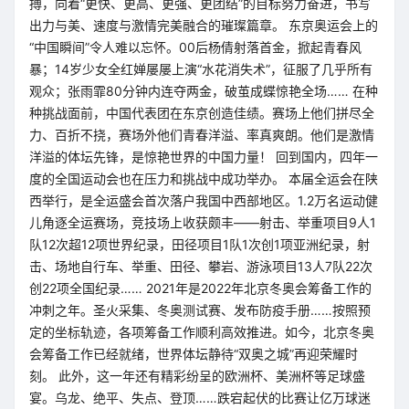
搏，向着“更快、更高、更强、更团结”的目标努力奋进，书写
出力与美、速度与激情完美融合的璀璨篇章。 东京奥运会上的
“中国瞬间”令人难以忘怀。00后杨倩射落首金，掀起青春风
暴；14岁少女全红婵屡屡上演“水花消失术”，征服了几乎所有
观众；张雨霏80分钟内连夺两金，破茧成蝶惊艳全场…… 在种
种挑战面前，中国代表团在东京创造佳绩。赛场上他们拼尽全
力、百折不挠，赛场外他们青春洋溢、率真爽朗。他们是激情
洋溢的体坛先锋，是惊艳世界的中国力量！ 回到国内，四年一
度的全国运动会也在压力和挑战中成功举办。 本届全运会在陕
西举行，是全运盛会首次落户我国中西部地区。1.2万名运动健
儿角逐全运赛场，竞技场上收获颇丰——射击、举重项目9人1
队12次超12项世界纪录，田径项目1队1次创1项亚洲纪录，射
击、场地自行车、举重、田径、攀岩、游泳项目13人7队22次
创22项全国纪录…… 2021年是2022年北京冬奥会筹备工作的
冲刺之年。圣火采集、冬奥测试赛、发布防疫手册……按照预
定的坐标轨迹，各项筹备工作顺利高效推进。如今，北京冬奥
会筹备工作已经就绪，世界体坛静待“双奥之城”再迎荣耀时
刻。 此外，这一年还有精彩纷呈的欧洲杯、美洲杯等足球盛
宴。乌龙、绝平、失点、登顶……跌宕起伏的比赛让亿万球迷