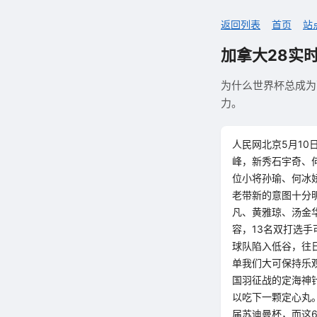
返回列表
首页
站
加拿大28实
为什么世界杯总成为
力。
人民网北京5月10
峰，新秀石宇奇、
位小将孙瑜、何冰
老带新的意图十分
凡、黄雅琼、汤金
容，13名双打选
球队陷入低谷，往
单我们大可保持乐
国羽征战的定海神
以吃下一颗定心丸。
届苏迪曼杯，而这