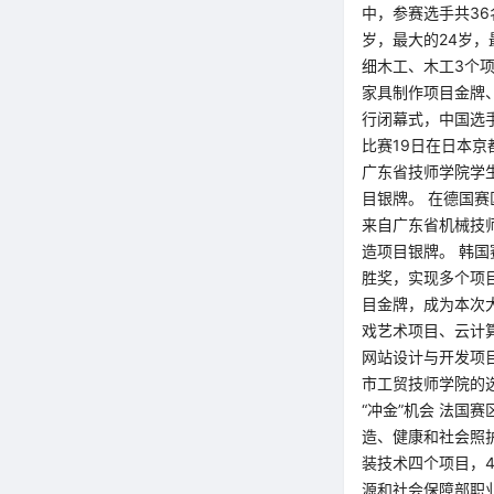
中，参赛选手共3
岁，最大的24岁，
细木工、木工3个项
家具制作项目金牌
行闭幕式，中国选
比赛19日在日本
广东省技师学院学
目银牌。 在德国
来自广东省机械技
造项目银牌。 韩国
胜奖，实现多个项
目金牌，成为本次
戏艺术项目、云计
网站设计与开发项
市工贸技师学院的
“冲金”机会 法国
造、健康和社会照
装技术四个项目，
源和社会保障部职