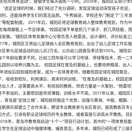
生阳光体育运动”，提倡学生每天锻炼一小时。2009年，城阳区实验小
。 “选定足球的时候，我们经过了充分调研，发现足球运动深受孩子欢迎
时，还能培养学生们的意志品质。”牛秀娟说，学校还专门制定了“三年发
法”等配套制度。 2011年后，城阳区将足球教育纳入整体教育规划，作为
有学生每周都能上一节足球课。“校园足球不单是抓几个孩子、抓几项技能，
面发展。”城阳区体育发展中心分管负责人杨雷说，设计课时、评价标准之
017年，城阳区又将幼儿足球纳入全区教育规划，出台了幼儿足球工作实
区参与足球运动的幼儿近2万名，公办幼儿园普及率达到100%。 城阳
每个年龄段要求不同，比如三四年级可以学习传球、停球等技术，而一二
儿园则以培养兴趣为主。 校园足球在普及的基础上，也要培养精英、出人
05年退役后回到城阳老家，成为一名体育老师，随着校园足球在城阳普及
子，吸收到校队，利用课后、周末时间训练。 “在普及的基础上，校园足
是出人才，这需要高水平、有经验的教练，师资力量是一大掣肘。”杨雷坦
是不参加的，主要原因是师资薄弱，训练水平不高。2011年以来，城阳区
说，青岛是“足球之城”，城阳就挖掘这个优势，加强与黄海、中能、鲲鹏
托斯俱乐部建立了合作关系，聘请专业教练参与全区青训，提高教练员专
的方式，引进有职业足球经历的专业教练，或者直接引进高水平教练。目
 2018年，青岛市教育局启动“十个一”项目行动计划，其中的“一项体育技
让学生在足球运动中强健体魄、锤炼意志。多年来，城阳已经形成了三级