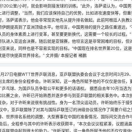
120公里/小时，就会影响到接发球的训练。”此外，洛萨诺认为，中国
上进行调整，“当然，我们应该保持自己的优势，比如进攻速度快等，但重
时，洛萨诺表示，他会非常现实地先从提升排名做起。此前阿根廷人执教
把伊朗提高到了亚洲顶级水平。他坦言，中国男排的提升之路任重道远，“
队员的身体素质上进行变革，甚至要更新换代，这需要一个较长的过程。”
带队进入亚运会决赛，随后就是亚锦赛，他坦言这是非常困难的目标，但
利亚来说，同样也是不容易实现的目标。“中国现在排名世界第20位，这
是尽快提高世界排名。” 文并摄/ 本报记者 褚鹏
月27日电据WTT世界乒联消息，亚乒联盟执委会会议于北京时间3月29
副主席的身份全程参会。许昕深知，这一角色所赋予他的不仅仅是信任，
广乒乓球、为国乒队员争取公平和更多的话语权。 据悉自去年10月当选
和比赛之余，许昕已开始熟悉并逐步参与到亚乒联盟的相关事务中。本次
复杂，对于许昕来说很有挑战性。身为一名顶尖运动员，许昕始终乐于接
会议中，亚乒联盟除了对其与国际乒联签订的洲级协议情况作了简要介绍之外
排、世界排名系统的调整、大型赛事在中国的准备情况、国际间交流合作
 会后，全程参与其中的许昕表示收获颇丰，“本次会议议程紧凑，议题涵
亚乒联盟中起到很大的助力。”许昕深知，这一角色所赋予他的不仅仅是信