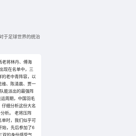
欧对于足球世界的统治
包括老将林丹、傅海
能出现在名单中，三
样的老中青阵容，以
思维、陈清晨、贾一
国队能派出的最强阵
奥运周期，中国羽毛
，仔细分析这份大名
分析。 老将压阵
名单时，我们似乎可
开始，先后参加了6
三双的身份感受气