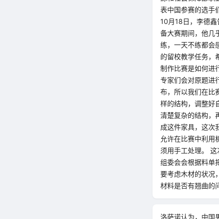
表中国参赛的选手们
10月18日，李德
备大赛期间，他几
练，一天不练都会
的留校教学任务，希
制作比赛是如何进
专家们会对原题进
布，所以我们在比
样的结构，调整好
清楚复杂的结构，
成这件家具，这次
允许在比赛中利用
须用手工处理。 
组委会会根据料单
要考虑木材的状况
材料是否有翘曲的
洛萨诺认为，中国