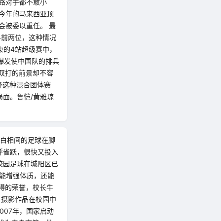
路对手都不敢小
今年的马来西亚顶
会被委以重任。 最
界前两位，这种情况
束的4站超级赛中，
的爆发使中国队的排兵
双打的前景却不容
杯这种混合团体赛
面。鲁恺/黄雅琼
黑白相间的足球在脚
呼雀跃，很快又投入
校园足球在城阳区已
，能增强体质，还能
得的荣誉，校长牛
、摄影作品在校园中
007年，国家启动