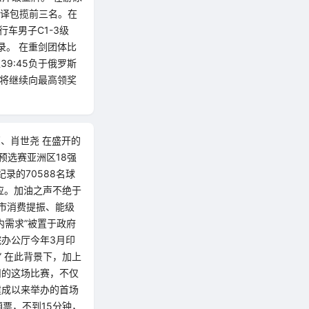
伟译包揽前三名。在
车男子C1-3级
录。 在重剑团体比
9:45负于俄罗斯
团将继续向最高领奖
、肖世尧 在盛开的
预选赛亚洲区18强
录的70588名球
应。加油之声不绝于
市消费提振、能级
内需求”被置于政府
院办公厅今年3月印
 在此背景下，加上
州的这场比赛，不仅
建成以来举办的首场
厢票，不到15分钟，