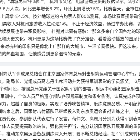
光秀，“满城尽染‘中国红’”。 杭州市文化广电旅游局提供的数据显示，3月2
8.6万人次，同比去年增长6.2%，环比上周增长7.5%。比赛当天，全市
环比上周增长4.5%。按外地球迷约占购票人群60%测算，本场比赛直接带
，门票收入对杭州旅游收入拉动达1:6。 不止于经济效益，通过举办比赛
后续发展也带来积极影响。 杜兜对此颇有感触：“那么多来自全国各地的
息和历史文化。杭州更是为这场比赛做了充分准备，看着滚动播放的国足
兜原来对杭州的印象只是像北上广那样的大城市、生活节奏很快。但这次来
造的热血氛围，让他感受到更多温情的元素。
击射箭队军训成果总结会在北京国家体育总局射击射箭运动管理中心举行。
，副局长、党组成员高志丹出席活动并为获得军训表彰的学员颁奖。 6月
两个时间段，按照总局党组关于国家队军训的部署，射运中心组织国家射击
。军训中，全体人员严格遵守部队各项规章制度和条令条例，认真完成各
努力，超越了自身的极限，实现了培养吃苦精神、磨练意志品质、严明纪
训结束之后，国家射击射箭队已继续投入到东京奥运会备战训练之中。 总
练员代表，参训部队代表进行了发言，苟仲文、高志丹分别为获得军训表彰
全体人员要提高政治站位，强化责任担当，充分认识国家队开展军训的重
手，推动东京奥运会备战训练深入开展；要不断总结经验，把军训成果转