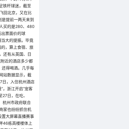
足铁杆球迷，截至
先飞回北京，又在比
则是提前一两天来到
买的是280、480
高出票面价的球
相当大的提振。毕竟
强的，算上食宿、旅
，还有从英国、日
馆附近的酒店多少都
，还得喝酒。几乎每
行网站数据显示，截
27日，入住杭州酒店
”，浙江开启“宠客
至27日，在吃、
 杭州市政府联合
少商家也纷纷抓住机
设置大屏幕直播赛事
畔46栋高楼楼体上