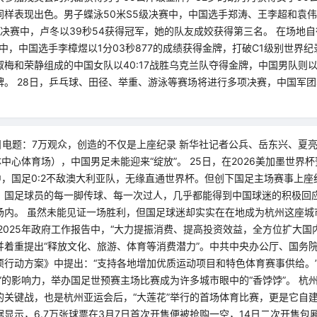
同样表现出色。男子蝶泳50米S5级决赛中，中国选手郑涛、王李超和袁
级决赛中，卢冬以39秒54获得冠军，她的队友成姣获得第三名。 在场地自行
赛中，中国选手李樟煜以1分03秒877的成绩获得金牌，打破C1级别世界纪
梅和荣静组成的中国女队以40:17战胜乌克兰队夺得金牌，中国男队则以3
牌。 28日，乒乓球、田径、举重、游泳等赛场将进行多项决赛，中国军
日电题：7万观众，创造的不仅是上座纪录 新华社记者公兵、岳东兴、夏亮
体中心体育场），中国男足未能迎来“绽放”。 25日，在2026美加墨世界杯
，国足0:2不敌澳大利亚队，无缘直通世界杯。但创下国足主场赛事上座纪
。国足球员的每一脚传球、每一次过人，几乎都能得到中国球迷的积极回
场内。 虽然未能见证一场胜利，但国足球迷却实实在在地成为杭州这座城
2025年政府工作报告中，“大力提振消费、提高投资效益，全方位扩大国
并着重提出“释放文化、旅游、体育等消费潜力”。中共中央办公厅、国务
项行动方案》中提出：“支持各地增加优质运动项目和特色体育赛事供给。”
”的影响力，举办国足世预赛主场比赛成为许多城市眼中的“香饽饽”。 杭
的关键战，也是杭州亚运会后，“大莲花”举行的首场体育比赛，更是它自
显示，6.7万张球票在3月7日首次开售便被抢购一空，14日二次开售包