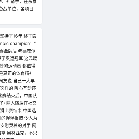
手、神箭手，在东京
备战单位，各项目
坚持了16年 终于圆
 champion！”
确定赢得金牌后 考德威尔
得了奥运冠军 这温暖
搏的运动员 都值得
景是真正的体育精神
网友说 自己一大早
这样的 暖心互动还
 比赛结束后，中国队
了) 两人随后在社交
人滑比赛结束 中国选
间的惺惺相惜 令人为
凌安慰哭着的对手 网
鼓掌 奥林匹克，不只