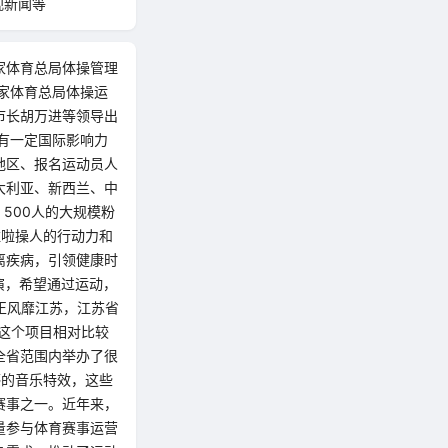
视新闻等
家体育总局体操管理
家体育总局体操运
市长胡万进等领导出
有一定国际影响力
地区、报名运动员人
大利亚、新西兰、中
500人的大规模粉
啦啦操人的行动力和
离疾病，引领健康时
演，希望通过运动，
正风靡江苏，江苏省
这个项目相对比较
全省范围内举办了很
感的音乐特效，这些
赛事之一。近年来，
量参与体育赛事运营