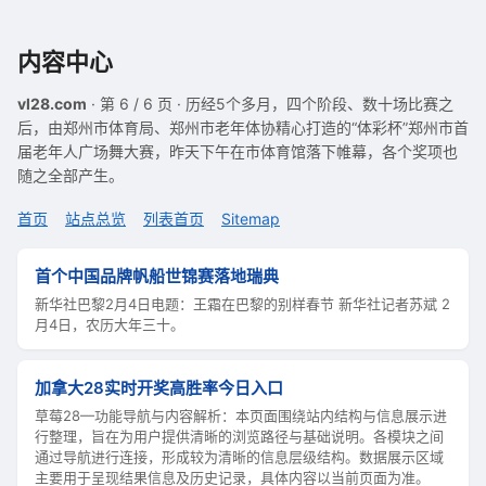
内容中心
vl28.com
· 第 6 / 6 页 · 历经5个多月，四个阶段、数十场比赛之
后，由郑州市体育局、郑州市老年体协精心打造的“体彩杯”郑州市首
届老年人广场舞大赛，昨天下午在市体育馆落下帷幕，各个奖项也
随之全部产生。
首页
站点总览
列表首页
Sitemap
首个中国品牌帆船世锦赛落地瑞典
新华社巴黎2月4日电题：王霜在巴黎的别样春节 新华社记者苏斌 2
月4日，农历大年三十。
加拿大28实时开奖高胜率今日入口
草莓28—功能导航与内容解析：本页面围绕站内结构与信息展示进
行整理，旨在为用户提供清晰的浏览路径与基础说明。各模块之间
通过导航进行连接，形成较为清晰的信息层级结构。数据展示区域
主要用于呈现结果信息及历史记录，具体内容以当前页面为准。