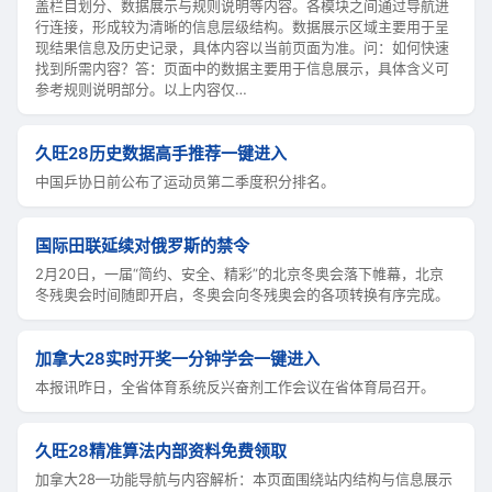
盖栏目划分、数据展示与规则说明等内容。各模块之间通过导航进
行连接，形成较为清晰的信息层级结构。数据展示区域主要用于呈
现结果信息及历史记录，具体内容以当前页面为准。问：如何快速
找到所需内容？答：页面中的数据主要用于信息展示，具体含义可
参考规则说明部分。以上内容仅…
久旺28历史数据高手推荐一键进入
中国乒协日前公布了运动员第二季度积分排名。
国际田联延续对俄罗斯的禁令
2月20日，一届“简约、安全、精彩”的北京冬奥会落下帷幕，北京
冬残奥会时间随即开启，冬奥会向冬残奥会的各项转换有序完成。
加拿大28实时开奖一分钟学会一键进入
本报讯昨日，全省体育系统反兴奋剂工作会议在省体育局召开。
久旺28精准算法内部资料免费领取
加拿大28—功能导航与内容解析：本页面围绕站内结构与信息展示