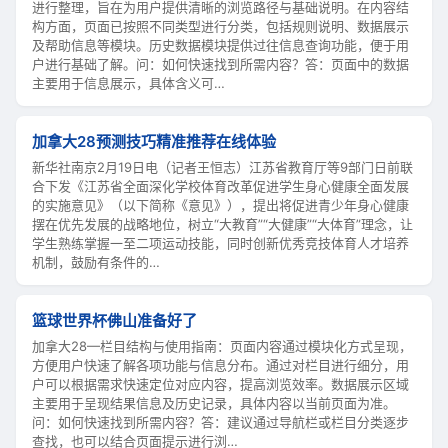
进行整理，旨在为用户提供清晰的浏览路径与基础说明。在内容结
构方面，页面已按照不同类型进行分类，包括规则说明、数据展示
及帮助信息等模块。历史数据模块提供过往信息查询功能，便于用
户进行基础了解。问：如何快速找到所需内容？答：页面中的数据
主要用于信息展示，具体含义可…
加拿大28预测技巧精准推荐在线体验
新华社南京2月19日电（记者王恒志）江苏省教育厅等9部门日前联
合下发《江苏省全面深化学校体育改革促进学生身心健康全面发展
的实施意见》（以下简称《意见》），提出将促进青少年身心健康
摆在优先发展的战略地位，树立“大教育”“大健康”“大体育”理念，让
学生熟练掌握一至二项运动技能，同时创新优秀竞技体育人才培养
机制，鼓励有条件的…
篮球世界杯佛山准备好了
加拿大28—栏目结构与使用指南：页面内容通过模块化方式呈现，
方便用户快速了解各项功能与信息分布。通过对栏目进行细分，用
户可以根据需求快速定位对应内容，提高浏览效率。数据展示区域
主要用于呈现结果信息及历史记录，具体内容以当前页面为准。
问：如何快速找到所需内容？答：建议通过导航栏或栏目分类逐步
查找，也可以结合页面提示进行浏…