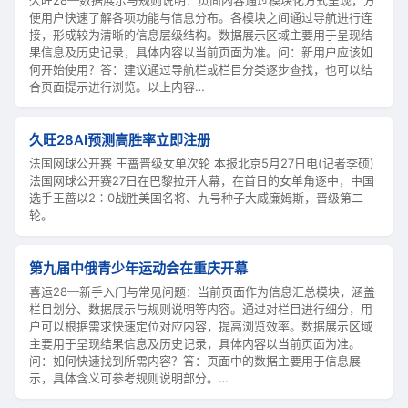
便用户快速了解各项功能与信息分布。各模块之间通过导航进行连
接，形成较为清晰的信息层级结构。数据展示区域主要用于呈现结
果信息及历史记录，具体内容以当前页面为准。问：新用户应该如
何开始使用？答：建议通过导航栏或栏目分类逐步查找，也可以结
合页面提示进行浏览。以上内容…
久旺28AI预测高胜率立即注册
法国网球公开赛 王蔷晋级女单次轮 本报北京5月27日电(记者李硕)
法国网球公开赛27日在巴黎拉开大幕，在首日的女单角逐中，中国
选手王蔷以2∶0战胜美国名将、九号种子大威廉姆斯，晋级第二
轮。
第九届中俄青少年运动会在重庆开幕
喜运28—新手入门与常见问题：当前页面作为信息汇总模块，涵盖
栏目划分、数据展示与规则说明等内容。通过对栏目进行细分，用
户可以根据需求快速定位对应内容，提高浏览效率。数据展示区域
主要用于呈现结果信息及历史记录，具体内容以当前页面为准。
问：如何快速找到所需内容？答：页面中的数据主要用于信息展
示，具体含义可参考规则说明部分。…