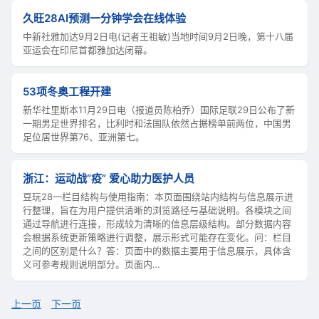
久旺28AI预测一分钟学会在线体验
中新社雅加达9月2日电(记者王祖敏)当地时间9月2日晚，第十八届
亚运会在印尼首都雅加达闭幕。
53项冬奥工程开建
新华社里斯本11月29日电（报道员陈柏乔）国际足联29日公布了新
一期男足世界排名，比利时和法国队依然占据榜单前两位，中国男
足位居世界第76、亚洲第七。
浙江：运动战“疫” 爱心助力医护人员
豆玩28—栏目结构与使用指南：本页面围绕站内结构与信息展示进
行整理，旨在为用户提供清晰的浏览路径与基础说明。各模块之间
通过导航进行连接，形成较为清晰的信息层级结构。部分数据内容
会根据系统更新策略进行调整，展示形式可能存在变化。问：栏目
之间的区别是什么？答：页面中的数据主要用于信息展示，具体含
义可参考规则说明部分。页面内…
上一页
下一页